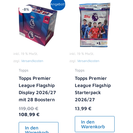
Ursprünglicher
Aktueller
Angebot!
Preis
Preis
-8%
war:
ist:
119,00 €
108,99 €.
inkl. 19 % MwSt.
inkl. 19 % MwSt.
zzgl.
Versandkosten
zzgl.
Versandkosten
Topps
Topps
Topps Premier
Topps Premier
League Flagship
League Flagship
Display 2026/27
Starterpack
mit 28 Boostern
2026/27
119,00
€
13,99
€
108,99
€
In den
Warenkorb
In den
Warenkorb