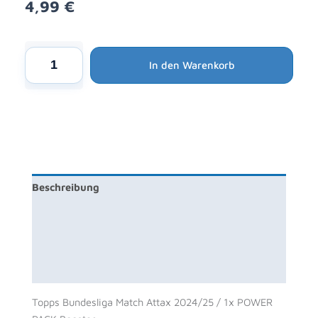
4,99
€
Alternative:
Topps
In den Warenkorb
Bundesliga
Match
Attax
2024/25
/
1x
POWER
Beschreibung
PACK
Booster
Zusätzliche Information
Menge
Produktsicherheit
Rezensionen (0)
Topps Bundesliga Match Attax 2024/25 / 1x POWER