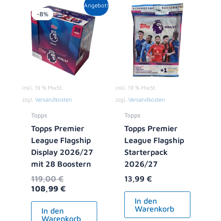
Ursprünglicher
Aktueller
Angebot!
Preis
Preis
-8%
war:
ist:
119,00 €
108,99 €.
inkl. 19 % MwSt.
inkl. 19 % MwSt.
zzgl.
Versandkosten
zzgl.
Versandkosten
Topps
Topps
Topps Premier
Topps Premier
League Flagship
League Flagship
Display 2026/27
Starterpack
mit 28 Boostern
2026/27
119,00
€
13,99
€
108,99
€
In den
Warenkorb
In den
Warenkorb