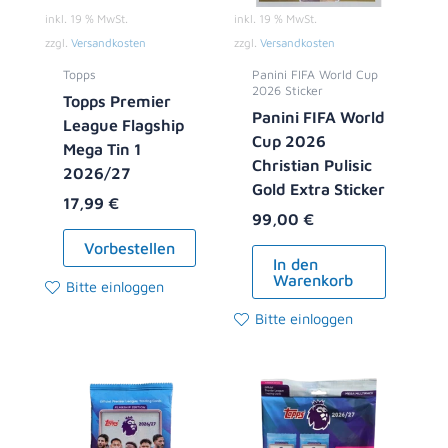
inkl. 19 % MwSt.
inkl. 19 % MwSt.
zzgl.
Versandkosten
zzgl.
Versandkosten
Topps
Panini FIFA World Cup
2026 Sticker
Topps Premier
Panini FIFA World
League Flagship
Cup 2026
Mega Tin 1
Christian Pulisic
2026/27
Gold Extra Sticker
17,99
€
99,00
€
Vorbestellen
In den
Warenkorb
Bitte einloggen
Bitte einloggen