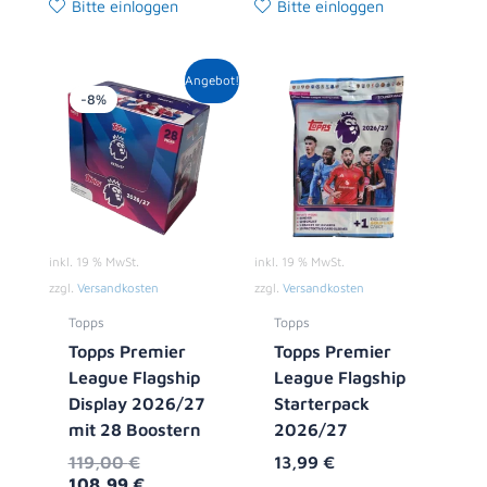
Bitte einloggen
Bitte einloggen
Ursprünglicher
Aktueller
Angebot!
Preis
Preis
-8%
war:
ist:
119,00 €
108,99 €.
inkl. 19 % MwSt.
inkl. 19 % MwSt.
zzgl.
Versandkosten
zzgl.
Versandkosten
Topps
Topps
Topps Premier
Topps Premier
League Flagship
League Flagship
Display 2026/27
Starterpack
mit 28 Boostern
2026/27
119,00
€
13,99
€
108,99
€