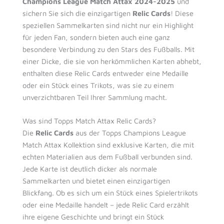
Champions League Match Attax 2024-2025
und
sichern Sie sich die einzigartigen
Relic Cards
! Diese
speziellen Sammelkarten sind nicht nur ein Highlight
für jeden Fan, sondern bieten auch eine ganz
besondere Verbindung zu den Stars des Fußballs. Mit
einer Dicke, die sie von herkömmlichen Karten abhebt,
enthalten diese Relic Cards entweder eine Medaille
oder ein Stück eines Trikots, was sie zu einem
unverzichtbaren Teil Ihrer Sammlung macht.
Was sind Topps Match Attax Relic Cards?
Die
Relic Cards
aus der Topps Champions League
Match Attax Kollektion sind exklusive Karten, die mit
echten Materialien aus dem Fußball verbunden sind.
Jede Karte ist deutlich dicker als normale
Sammelkarten und bietet einen einzigartigen
Blickfang. Ob es sich um ein Stück eines Spielertrikots
oder eine Medaille handelt – jede Relic Card erzählt
ihre eigene Geschichte und bringt ein Stück