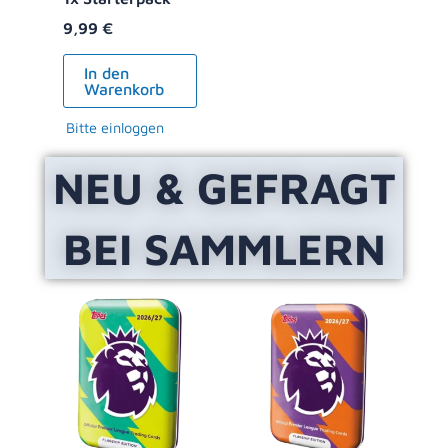
9,99
€
In den
Warenkorb
Bitte einloggen
NEU & GEFRAGT
BEI SAMMLERN