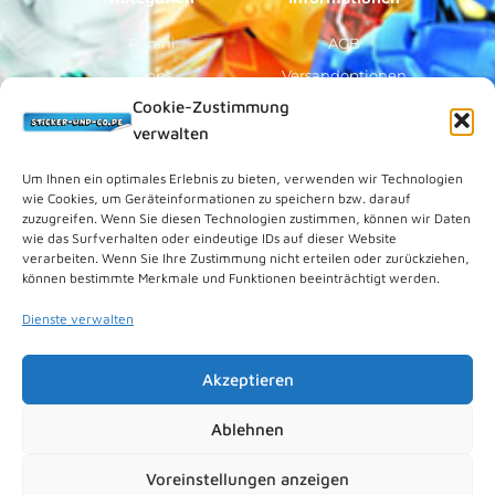
Panini
AGB
Topps
Versandoptionen
Cookie-Zustimmung
Blue Ocean
Zahlungsoptionen
verwalten
Sammelfiguren
Widerruf/Formular
Vorverkauf
Über Uns
Um Ihnen ein optimales Erlebnis zu bieten, verwenden wir Technologien
wie Cookies, um Geräteinformationen zu speichern bzw. darauf
Rechtliches
zuzugreifen. Wenn Sie diesen Technologien zustimmen, können wir Daten
wie das Surfverhalten oder eindeutige IDs auf dieser Website
verarbeiten. Wenn Sie Ihre Zustimmung nicht erteilen oder zurückziehen,
Kundenkonto
können bestimmte Merkmale und Funktionen beeinträchtigt werden.
Impressum
Dienste verwalten
Datenschutz
Cookies (EU)
Akzeptieren
Vertrag widerrufen
Kontakt
Ablehnen
Voreinstellungen anzeigen