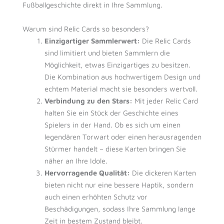
Fußballgeschichte direkt in Ihre Sammlung.
Warum sind Relic Cards so besonders?
Einzigartiger Sammlerwert:
Die Relic Cards
sind limitiert und bieten Sammlern die
Möglichkeit, etwas Einzigartiges zu besitzen.
Die Kombination aus hochwertigem Design und
echtem Material macht sie besonders wertvoll.
Verbindung zu den Stars:
Mit jeder Relic Card
halten Sie ein Stück der Geschichte eines
Spielers in der Hand. Ob es sich um einen
legendären Torwart oder einen herausragenden
Stürmer handelt – diese Karten bringen Sie
näher an Ihre Idole.
Hervorragende Qualität:
Die dickeren Karten
bieten nicht nur eine bessere Haptik, sondern
auch einen erhöhten Schutz vor
Beschädigungen, sodass Ihre Sammlung lange
Zeit in bestem Zustand bleibt.