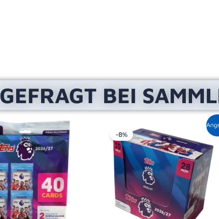
 GEFRAGT BEI SAMM
Ursprüngliche
Aktue
Ang
Preis
Preis
-8%
war:
ist:
119,00 €
108,9