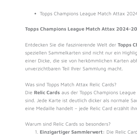
Topps Champions League Match Attax 202
Topps Champions League Match Attax 2024-2025
Entdecken Sie die faszinierende Welt der
Topps C
speziellen Sammelkarten sind nicht nur ein Highli
einer Dicke, die sie von herkömmlichen Karten abh
unverzichtbaren Teil Ihrer Sammlung macht.
Was sind Topps Match Attax Relic Cards?
Die
Relic Cards
aus der Topps Champions League M
sind. Jede Karte ist deutlich dicker als normale S
eine Medaille handelt – jede Relic Card erzählt i
Warum sind Relic Cards so besonders?
Einzigartiger Sammlerwert:
Die Relic Card