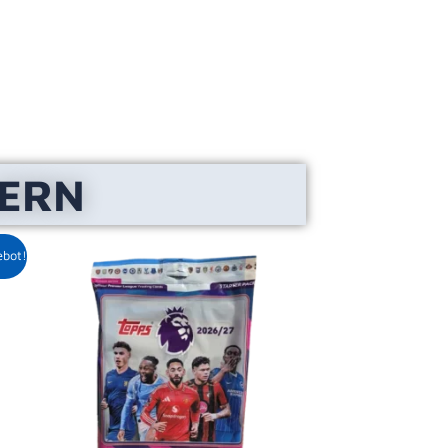
LERN
r
ller
ebot!
9 €.