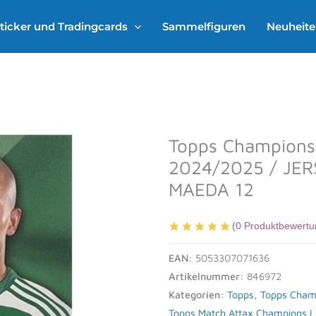
ticker und Tradingcards
Sammelfiguren
Neuheit
Topps Champions
2024/2025 / JER
MAEDA 12
(
0
Produktbewertu
EAN:
5053307071636
Artikelnummer:
846972
Kategorien:
Topps
,
Topps Champ
Topps Match Attax Champions 