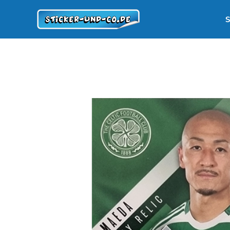
Zum
S
Inhalt
springen