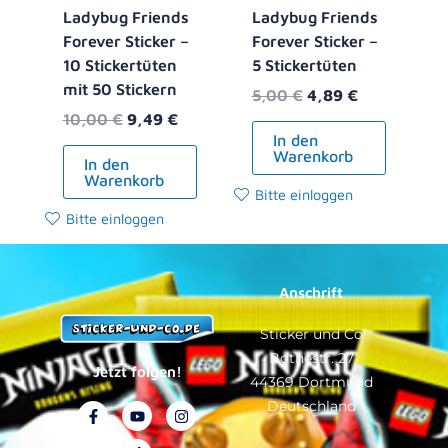
Ladybug Friends
Ladybug Friends
Forever Sticker –
Forever Sticker –
10 Stickertüten
5 Stickertüten
mit 50 Stickern
5,00
€
4,89
€
10,00
€
9,49
€
In den
Warenkorb
In den
Warenkorb
Bitte einloggen
Bitte einloggen
Anschrift
Sticker und Co
Bothestr. 27
Jetzt folgen!
44369 Dortmund
Deutschland
F
Y
T
I
a
o
i
n
c
u
k
s