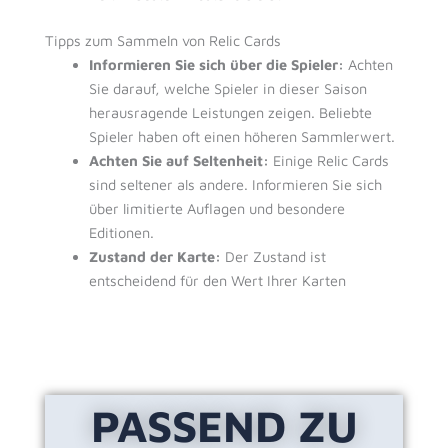
Tipps zum Sammeln von Relic Cards
Informieren Sie sich über die Spieler:
Achten
Sie darauf, welche Spieler in dieser Saison
herausragende Leistungen zeigen. Beliebte
Spieler haben oft einen höheren Sammlerwert.
Achten Sie auf Seltenheit:
Einige Relic Cards
sind seltener als andere. Informieren Sie sich
über limitierte Auflagen und besondere
Editionen.
Zustand der Karte:
Der Zustand ist
entscheidend für den Wert Ihrer Karten
PASSEND ZU