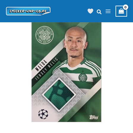
Zum
Inhalt
springen