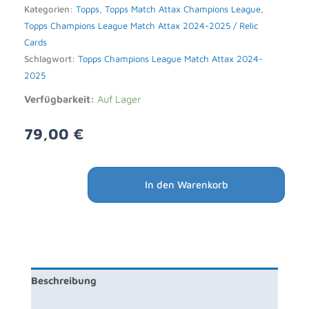
Kategorien:
Topps
,
Topps Match Attax Champions League
,
Topps Champions League Match Attax 2024-2025 / Relic
Cards
Schlagwort:
Topps Champions League Match Attax 2024-
2025
Verfügbarkeit:
Auf Lager
79,00
€
Topps
Alternative:
In den Warenkorb
Champions
League
Match
Attax
2024/2025
/
Beschreibung
JERSEY
RELIC
Zusätzliche Information