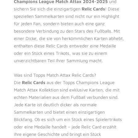
Champions League Match Attax 2024-2025
und
sichern Sie sich die einzigartigen
Relic Cards
! Diese
speziellen Sammelkarten sind nicht nur ein Highlight
für jeden Fan, sondern bieten auch eine ganz
besondere Verbindung zu den Stars des Fußballs. Mit
einer Dicke, die sie von herkömmlichen Karten abhebt,
enthalten diese Relic Cards entweder eine Medaille
oder ein Stück eines Trikots, was sie zu einem
unverzichtbaren Teil Ihrer Sammlung macht.
Was sind Topps Match Attax Relic Cards?
Die
Relic Cards
aus der Topps Champions League
Match Attax Kollektion sind exklusive Karten, die mit
echten Materialien aus dem Fußball verbunden sind.
Jede Karte ist deutlich dicker als normale
Sammelkarten und bietet einen einzigartigen
Blickfang. Ob es sich um ein Stück eines Spielertrikots
oder eine Medaille handelt – jede Relic Card erzählt
ihre eigene Geschichte und bringt ein Stück