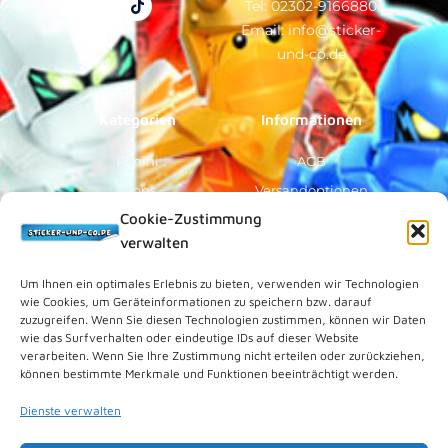
e
t
t
t
Tel: 02302-9166880
b
u
o
a
Email: info@sticker-
o
b
k
g
o
e
r
und-co.de
k
a
-
m
f
Kategorien
Informationen
Panini
AGB
Topps
Versandoptionen
Cookie-Zustimmung
Blue Ocean
Zahlungsoptionen
verwalten
Sammelfiguren
Widerruf/Formular
Vorverkauf
Über Uns
Um Ihnen ein optimales Erlebnis zu bieten, verwenden wir Technologien
wie Cookies, um Geräteinformationen zu speichern bzw. darauf
Rechtliches
zuzugreifen. Wenn Sie diesen Technologien zustimmen, können wir Daten
wie das Surfverhalten oder eindeutige IDs auf dieser Website
verarbeiten. Wenn Sie Ihre Zustimmung nicht erteilen oder zurückziehen,
Kundenkonto
können bestimmte Merkmale und Funktionen beeinträchtigt werden.
Impressum
Dienste verwalten
Datenschutz
Cookies (EU)