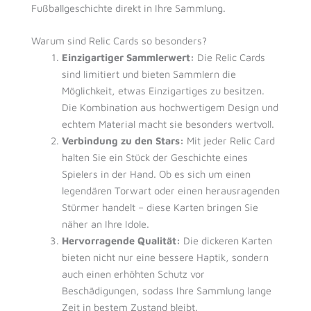
Fußballgeschichte direkt in Ihre Sammlung.
Warum sind Relic Cards so besonders?
Einzigartiger Sammlerwert:
Die Relic Cards
sind limitiert und bieten Sammlern die
Möglichkeit, etwas Einzigartiges zu besitzen.
Die Kombination aus hochwertigem Design und
echtem Material macht sie besonders wertvoll.
Verbindung zu den Stars:
Mit jeder Relic Card
halten Sie ein Stück der Geschichte eines
Spielers in der Hand. Ob es sich um einen
legendären Torwart oder einen herausragenden
Stürmer handelt – diese Karten bringen Sie
näher an Ihre Idole.
Hervorragende Qualität:
Die dickeren Karten
bieten nicht nur eine bessere Haptik, sondern
auch einen erhöhten Schutz vor
Beschädigungen, sodass Ihre Sammlung lange
Zeit in bestem Zustand bleibt.