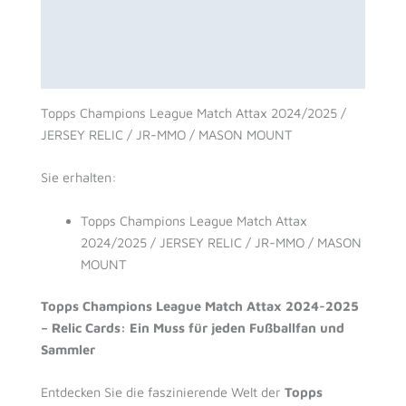
RELIC
Zusätzliche Information
/
Produktsicherheit
JR-
MMO
Rezensionen (0)
/
MASON
Topps Champions League Match Attax 2024/2025 /
MOUNT
JERSEY RELIC / JR-MMO / MASON MOUNT
7
Menge
Sie erhalten:
Topps Champions League Match Attax
2024/2025 / JERSEY RELIC / JR-MMO / MASON
MOUNT
Topps Champions League Match Attax 2024-2025
– Relic Cards: Ein Muss für jeden Fußballfan und
Sammler
Entdecken Sie die faszinierende Welt der
Topps