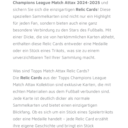
Champions League Match Attax 2024-2025
und
sichern Sie sich die einzigartigen
Relic Cards
! Diese
speziellen Sammelkarten sind nicht nur ein Highlight
für jeden Fan, sondern bieten auch eine ganz
besondere Verbindung zu den Stars des Fußballs. Mit
einer Dicke, die sie von herkömmlichen Karten abhebt,
enthalten diese Relic Cards entweder eine Medaille
oder ein Stück eines Trikots, was sie zu einem
unverzichtbaren Teil Ihrer Sammlung macht.
Was sind Topps Match Attax Relic Cards?
Die
Relic Cards
aus der Topps Champions League
Match Attax Kollektion sind exklusive Karten, die mit
echten Materialien aus dem Fußball verbunden sind.
Jede Karte ist deutlich dicker als normale
Sammelkarten und bietet einen einzigartigen
Blickfang. Ob es sich um ein Stück eines Spielertrikots
oder eine Medaille handelt – jede Relic Card erzählt
ihre eigene Geschichte und bringt ein Stück