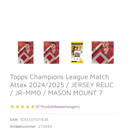
Topps Champions League Match
Attax 2024/2025 / JERSEY RELIC
/ JR-MMO / MASON MOUNT 7
(
0
Produktbewertungen)
EAN:
5053307071636
Artikelnummer:
272693