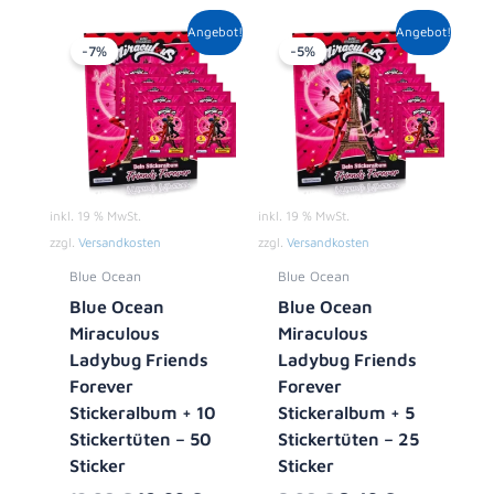
Ursprünglicher
Aktueller
Ursprünglicher
Aktueller
Angebot!
Angebot!
Preis
Preis
Preis
Preis
-7%
-5%
war:
ist:
war:
ist:
13,90 €
12,99 €.
8,90 €
8,49 €.
inkl. 19 % MwSt.
inkl. 19 % MwSt.
zzgl.
Versandkosten
zzgl.
Versandkosten
Blue Ocean
Blue Ocean
Blue Ocean
Blue Ocean
Miraculous
Miraculous
Ladybug Friends
Ladybug Friends
Forever
Forever
Stickeralbum + 10
Stickeralbum + 5
Stickertüten – 50
Stickertüten – 25
Sticker
Sticker