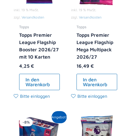
inkl. 19 % MwSt.
inkl. 19 % MwSt.
zzgl.
Versandkosten
zzgl.
Versandkosten
Topps
Topps
Topps Premier
Topps Premier
League Flagship
League Flagship
Booster 2026/27
Mega Multipack
mit 10 Karten
2026/27
4,25
€
16,49
€
In den
In den
Warenkorb
Warenkorb
Bitte einloggen
Bitte einloggen
Ursprünglicher
Aktueller
Angebot!
Preis
Preis
-8%
war:
ist:
119,00 €
108,99 €.