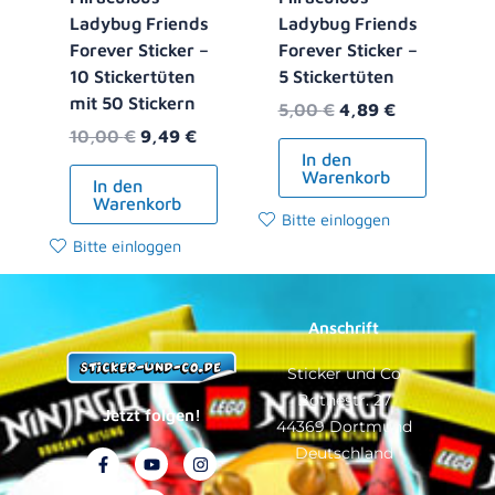
Ladybug Friends
Ladybug Friends
Forever Sticker –
Forever Sticker –
10 Stickertüten
5 Stickertüten
mit 50 Stickern
5,00
€
4,89
€
10,00
€
9,49
€
In den
Warenkorb
In den
Warenkorb
Bitte einloggen
Bitte einloggen
Anschrift
Sticker und Co
Bothestr. 27
Jetzt folgen!
44369 Dortmund
Deutschland
F
Y
T
I
a
o
i
n
c
u
k
s