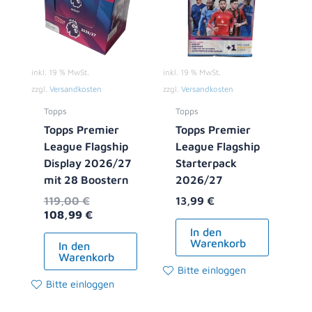
inkl. 19 % MwSt.
inkl. 19 % MwSt.
zzgl.
Versandkosten
zzgl.
Versandkosten
Topps
Topps
Topps Premier
Topps Premier
League Flagship
League Flagship
Display 2026/27
Starterpack
mit 28 Boostern
2026/27
119,00
€
13,99
€
108,99
€
In den
Warenkorb
In den
Warenkorb
Bitte einloggen
Bitte einloggen