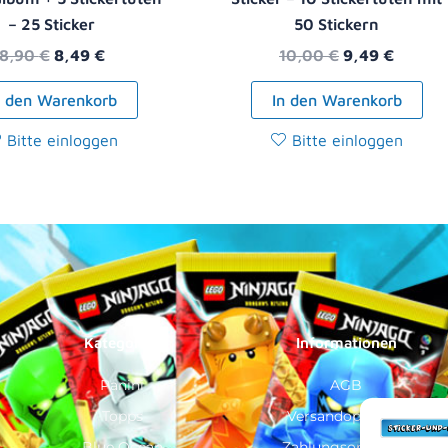
– 25 Sticker
50 Stickern
8,90
€
8,49
€
10,00
€
9,49
€
n den Warenkorb
In den Warenkorb
Bitte einloggen
Bitte einloggen
Kategorien
Informationen
Panini
AGB
Topps
Versandoptionen
Blue Ocean
Zahlungsoptionen