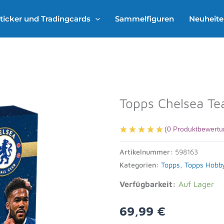
ticker und Tradingcards
Sammelfiguren
Neuheit
Topps Chelsea T
(
0
Produktbewertu
Artikelnummer:
598163
Kategorien:
Topps
,
Topps Hobb
Verfügbarkeit:
Auf Lager
69,99
€