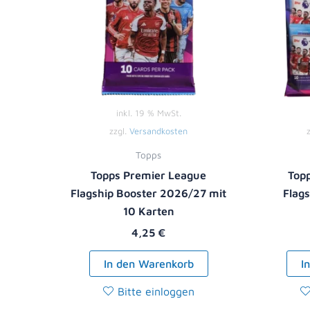
inkl. 19 % MwSt.
zzgl.
Versandkosten
Topps
Topps Premier League
Top
Flagship Booster 2026/27 mit
Flag
10 Karten
4,25
€
In den Warenkorb
I
Bitte einloggen