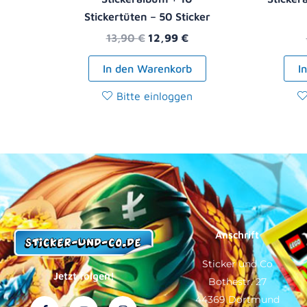
Stickertüten – 50 Sticker
13,90
€
12,99
€
In den Warenkorb
I
Bitte einloggen
Anschrift
Sticker und Co
Jetzt folgen!
Bothestr. 27
44369 Dortmund
F
Y
T
I