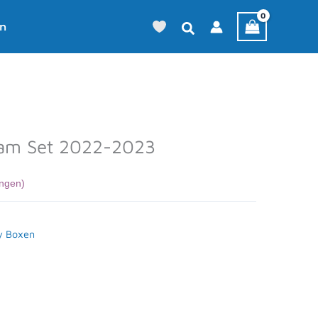
en
eam Set 2022-2023
ngen)
y Boxen