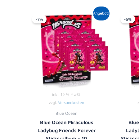
Ursprünglicher
Aktueller
Angebot!
Preis
Preis
-7%
-5%
war:
ist:
13,90 €
12,99 €.
inkl. 19 % MwSt.
zzgl.
Versandkosten
Blue Ocean
Blue Ocean Miraculous
Blue
Ladybug Friends Forever
Ladyb
Stickeralbum + 10
Sticker