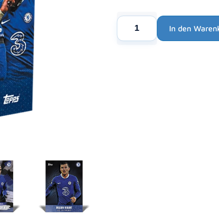
Topps
In den Waren
Chelsea
Alternative:
Team
Set
2022-
2023
Menge