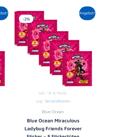
r
er
Ursprünglicher
Aktueller
ebot!
Angebot!
Preis
Preis
-2%
war:
ist:
5,00 €
4,89 €.
inkl. 19 % MwSt.
zzgl.
Versandkosten
Blue Ocean
Blue Ocean Miraculous
Ladybug Friends Forever
Sticker – 5 Stickertüten