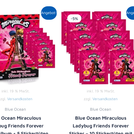
Ursprünglicher
Aktueller
Ursprüngliche
Aktuell
Angebot!
Ang
Preis
Preis
Preis
Preis
-5%
war:
ist:
war:
ist:
8,90 €
8,49 €.
10,00 €
9,49 €.
inkl. 19 % MwSt.
inkl. 19 % MwSt.
zzgl.
Versandkosten
zzgl.
Versandkosten
Blue Ocean
Blue Ocean
 Ocean Miraculous
Blue Ocean Miraculous
ug Friends Forever
Ladybug Friends Forever
album + 5 Stickertüten
Sticker – 10 Stickertüten mit