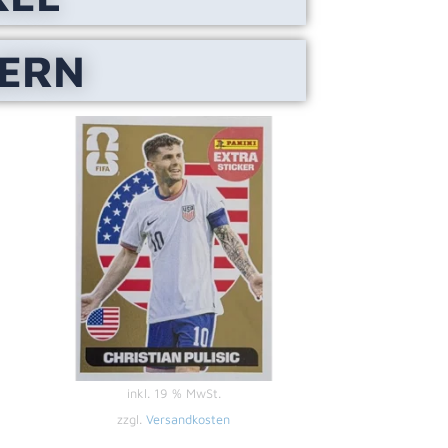
LERN
inkl. 19 % MwSt.
zzgl.
Versandkosten