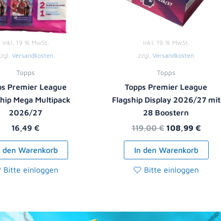
inkl. 19 % MwSt.
inkl. 19 % MwSt.
zzgl.
Versandkosten
zzgl.
Versandkosten
Topps
Topps
ps Premier League
Topps Premier League
ship Mega Multipack
Flagship Display 2026/27 mit
2026/27
28 Boostern
16,49
€
119,00
€
108,99
€
n den Warenkorb
In den Warenkorb
Bitte einloggen
Bitte einloggen