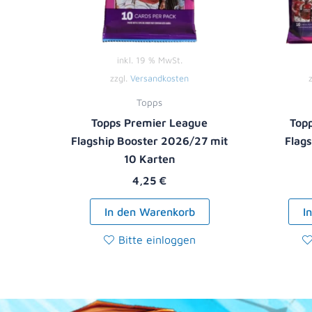
inkl. 19 % MwSt.
zzgl.
Versandkosten
Topps
Topps Premier League
Top
Flagship Booster 2026/27 mit
Flag
10 Karten
4,25
€
In den Warenkorb
I
Bitte einloggen