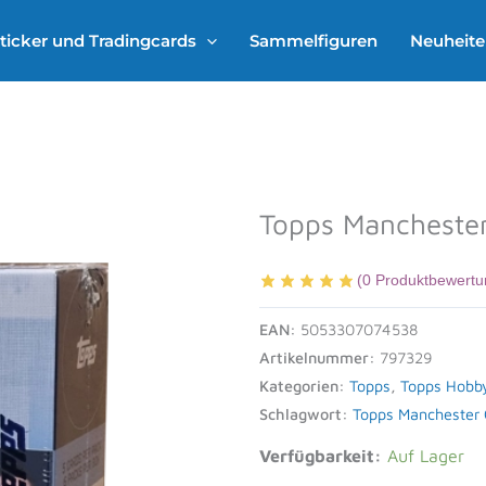
ticker und Tradingcards
Sammelfiguren
Neuheit
Topps Manchester
(
0
Produktbewertu
EAN:
5053307074538
Artikelnummer:
797329
Kategorien:
Topps
,
Topps Hobb
Schlagwort:
Topps Manchester 
Verfügbarkeit:
Auf Lager