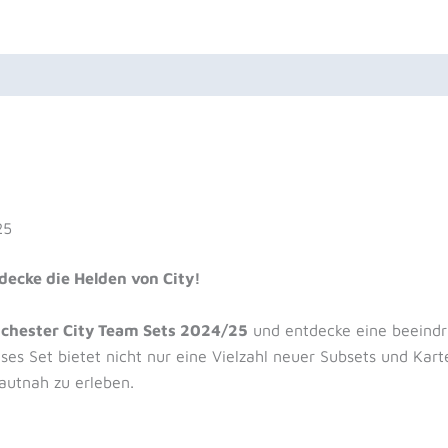
uktsicherheit
Rezensionen (0)
25
ecke die Helden von City!
chester City Team Sets 2024/25
und entdecke eine beeindru
eses Set bietet nicht nur eine Vielzahl neuer Subsets und Kar
autnah zu erleben.