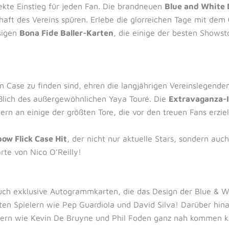
ekte Einstieg für jeden Fan. Die brandneuen
Blue and White 
haft des Vereins spüren. Erlebe die glorreichen Tage mit dem
isigen
Bona Fide Baller-Karten
, die einige der besten Showst
n Case zu finden sind, ehren die langjährigen Vereinslegende
eßlich des außergewöhnlichen Yaya Touré. Die
Extravaganza-I
rn an einige der größten Tore, die vor den treuen Fans erzie
ow Flick Case Hit
, der nicht nur aktuelle Stars, sondern auc
rte von Nico O’Reilly!
ch exklusive Autogrammkarten, die das Design der Blue & Wh
n Spielern wie Pep Guardiola und David Silva! Darüber hina
elern wie Kevin De Bruyne und Phil Foden ganz nah kommen k