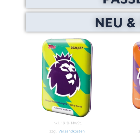
NEU &
inkl. 19 % MwSt.
zzgl.
Versandkosten