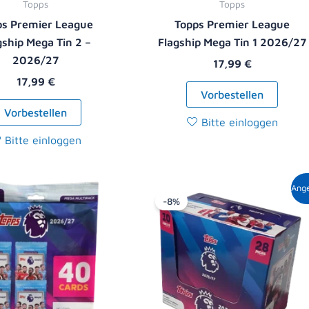
Topps
Topps
ps Premier League
Topps Premier League
gship Mega Tin 2 –
Flagship Mega Tin 1 2026/27
2026/27
17,99
€
17,99
€
Vorbestellen
Vorbestellen
Bitte einloggen
Bitte einloggen
Ursprüngliche
Aktue
Ang
Preis
Preis
-8%
war:
ist:
119,00 €
108,9