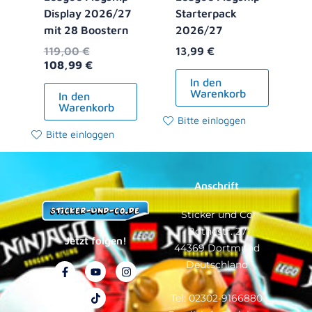
Display 2026/27
Starterpack
mit 28 Boostern
2026/27
119,00
€
13,99
€
108,99
€
In den
Warenkorb
In den
Warenkorb
Bitte einloggen
Bitte einloggen
Anschrift
Sticker und Co
Bothestr. 27
Jetzt folgen!
44369 Dortmund
Deutschland
F
Y
T
I
a
o
i
n
c
u
k
s
e
t
t
t
Tel: 02302-9166880
b
u
o
a