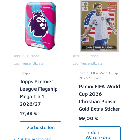
inkl. 19 % MwSt.
inkl. 19 % MwSt.
zzgl.
Versandkosten
zzgl.
Versandkosten
Topps
Panini FIFA World Cup
2026 Sticker
Topps Premier
Panini FIFA World
League Flagship
Cup 2026
Mega Tin 1
Christian Pulisic
2026/27
Gold Extra Sticker
17,99
€
99,00
€
Vorbestellen
In den
Warenkorb
Bitte einloggen