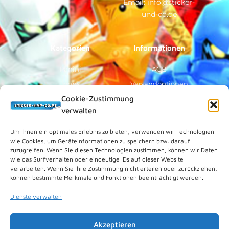
Email: info@sticker-
o
b
k
g
o
e
r
und-co.de
k
a
-
m
f
Kategorien
Informationen
Panini
AGB
Topps
Versandoptionen
Cookie-Zustimmung
Blue Ocean
Zahlungsoptionen
verwalten
Sammelfiguren
Widerruf/Formular
Vorverkauf
Über Uns
Um Ihnen ein optimales Erlebnis zu bieten, verwenden wir Technologien
wie Cookies, um Geräteinformationen zu speichern bzw. darauf
Rechtliches
zuzugreifen. Wenn Sie diesen Technologien zustimmen, können wir Daten
wie das Surfverhalten oder eindeutige IDs auf dieser Website
verarbeiten. Wenn Sie Ihre Zustimmung nicht erteilen oder zurückziehen,
Kundenkonto
können bestimmte Merkmale und Funktionen beeinträchtigt werden.
Impressum
Dienste verwalten
Datenschutz
Cookies (EU)
Akzeptieren