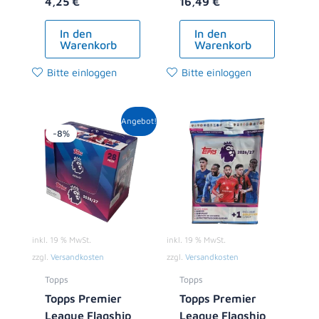
4,25
€
16,49
€
In den
In den
Warenkorb
Warenkorb
Bitte einloggen
Bitte einloggen
Ursprünglicher
Aktueller
Angebot!
Preis
Preis
-8%
war:
ist:
119,00 €
108,99 €.
inkl. 19 % MwSt.
inkl. 19 % MwSt.
zzgl.
Versandkosten
zzgl.
Versandkosten
Topps
Topps
Topps Premier
Topps Premier
League Flagship
League Flagship