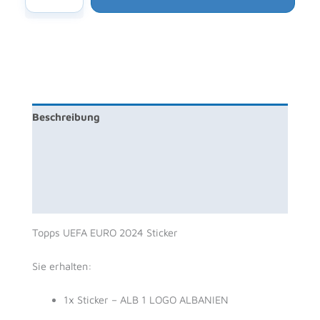
UEFA
EURO
2024
Sticker
-
ALB
1
Beschreibung
LOGO
ALBANIEN
Zusätzliche Information
Menge
Produktsicherheit
Rezensionen (0)
Topps UEFA EURO 2024 Sticker
Sie erhalten:
1x Sticker – ALB 1 LOGO ALBANIEN