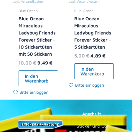
zzgl.
Versandkosten
zzgl.
Versandkosten
Blue Ocean
Blue Ocean
Blue Ocean
Blue Ocean
Miraculous
Miraculous
Ladybug Friends
Ladybug Friends
Forever Sticker –
Forever Sticker –
10 Stickertüten
5 Stickertüten
mit 50 Stickern
5,00
€
4,89
€
10,00
€
9,49
€
In den
Warenkorb
In den
Warenkorb
Bitte einloggen
Bitte einloggen
Anschrift
Sticker und Co