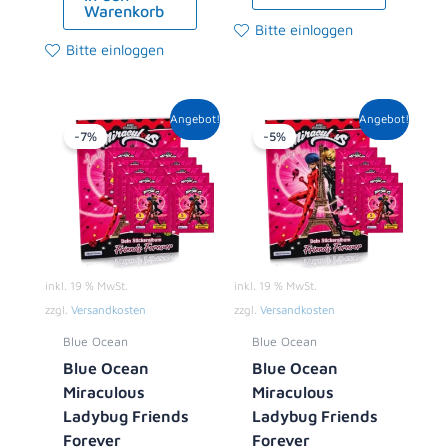
Warenkorb
Bitte einloggen
Bitte einloggen
Ursprünglicher
Aktueller
Ursprünglicher
Aktueller
Angebot!
Angebot!
Preis
Preis
Preis
Preis
-7%
-5%
war:
ist:
war:
ist:
13,90 €
12,99 €.
8,90 €
8,49 €.
inkl. 19 % MwSt.
inkl. 19 % MwSt.
zzgl.
Versandkosten
zzgl.
Versandkosten
Blue Ocean
Blue Ocean
Blue Ocean
Blue Ocean
Miraculous
Miraculous
Ladybug Friends
Ladybug Friends
Forever
Forever