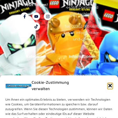
Bothestr. 27
Jetzt folgen!
44369 Dortmund
Deutschland
F
Y
T
I
a
o
i
n
c
u
k
s
e
t
t
t
Tel: 02302-9166880
b
u
o
a
Email: info@sticker-
o
b
k
g
o
e
r
und-co.de
k
a
-
m
f
Kategorien
Informationen
Panini
AGB
Topps
Versandoptionen
Cookie-Zustimmung
Blue Ocean
Zahlungsoptionen
verwalten
Sammelfiguren
Widerruf/Formular
Vorverkauf
Über Uns
Um Ihnen ein optimales Erlebnis zu bieten, verwenden wir Technologien
wie Cookies, um Geräteinformationen zu speichern bzw. darauf
Rechtliches
zuzugreifen. Wenn Sie diesen Technologien zustimmen, können wir Daten
wie das Surfverhalten oder eindeutige IDs auf dieser Website