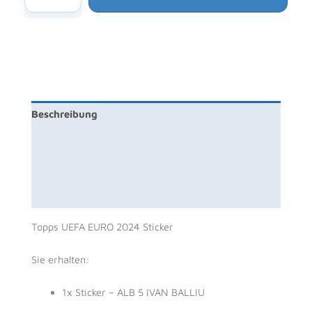
UEFA
EURO
2024
Sticker
-
ALB
5
Beschreibung
IVAN
BALLIU
Zusätzliche Information
Menge
Produktsicherheit
Rezensionen (0)
Topps UEFA EURO 2024 Sticker
Sie erhalten:
1x Sticker – ALB 5 IVAN BALLIU