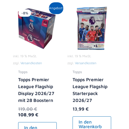
Ursprünglicher
Aktueller
Angebot!
Preis
Preis
-8%
war:
ist:
119,00 €
108,99 €.
inkl. 19 % MwSt.
inkl. 19 % MwSt.
zzgl.
Versandkosten
zzgl.
Versandkosten
Topps
Topps
Topps Premier
Topps Premier
League Flagship
League Flagship
Display 2026/27
Starterpack
mit 28 Boostern
2026/27
119,00
€
13,99
€
108,99
€
In den
Warenkorb
In den