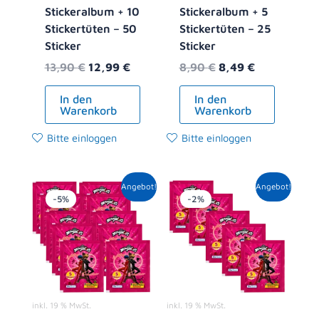
Stickeralbum + 10
Stickeralbum + 5
Stickertüten – 50
Stickertüten – 25
Sticker
Sticker
13,90
€
12,99
€
8,90
€
8,49
€
In den
In den
Warenkorb
Warenkorb
Bitte einloggen
Bitte einloggen
Ursprünglicher
Aktueller
Ursprünglicher
Aktueller
Angebot!
Angebot!
Preis
Preis
Preis
Preis
-5%
-2%
war:
ist:
war:
ist:
10,00 €
9,49 €.
5,00 €
4,89 €.
inkl. 19 % MwSt.
inkl. 19 % MwSt.