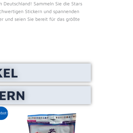
in Deutschland! Sammeln Sie die Stars
hochwertigen Stickern und spannenden
er und seien Sie bereit für das größte
KEL
LERN
r
ller
ebot!
9 €.