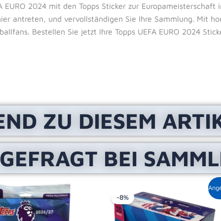
FA EURO 2024 mit den Topps Sticker zur Europameisterschaft 
nier antreten, und vervollständigen Sie Ihre Sammlung. Mit 
ballfans. Bestellen Sie jetzt Ihre Topps UEFA EURO 2024 Stick
END ZU DIESEM ARTI
 GEFRAGT BEI SAMM
Ursprüngliche
Aktue
Ang
Preis
Preis
-8%
war:
ist:
119,00 €
108,9