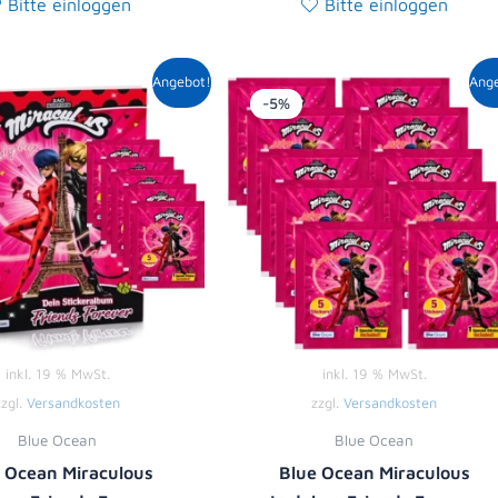
Bitte einloggen
Bitte einloggen
Ursprünglicher
Aktueller
Ursprüngliche
Aktuell
Angebot!
Ang
Preis
Preis
Preis
Preis
-5%
war:
ist:
war:
ist:
8,90 €
8,49 €.
10,00 €
9,49 €.
inkl. 19 % MwSt.
inkl. 19 % MwSt.
zzgl.
Versandkosten
zzgl.
Versandkosten
Blue Ocean
Blue Ocean
 Ocean Miraculous
Blue Ocean Miraculous