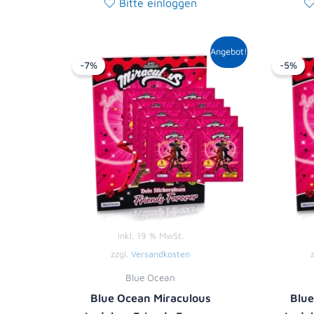
Bitte einloggen
Ursprünglicher
Aktueller
Angebot!
Preis
Preis
-7%
-5%
war:
ist:
13,90 €
12,99 €.
inkl. 19 % MwSt.
zzgl.
Versandkosten
Blue Ocean
Blue Ocean Miraculous
Blue