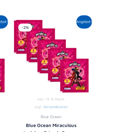
r
er
Ursprünglicher
Aktueller
ebot!
Angebot!
Preis
Preis
-2%
war:
ist:
5,00 €
4,89 €.
inkl. 19 % MwSt.
zzgl.
Versandkosten
Blue Ocean
Blue Ocean Miraculous