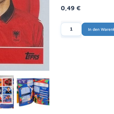
0,49
€
Topps
In den Waren
UEFA
Alternative:
EURO
2024
Sticker
-
ALB
6
BERAT
DJIMSITI
Menge