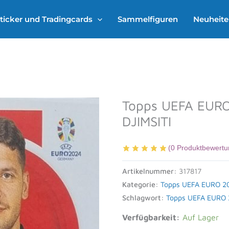
ticker und Tradingcards
Sammelfiguren
Neuheit
Topps UEFA EURO
DJIMSITI
(
0
Produktbewertu
Artikelnummer:
317817
Kategorie:
Topps UEFA EURO 202
Schlagwort:
Topps UEFA EURO 2
Verfügbarkeit:
Auf Lager