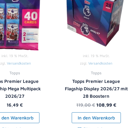
inkl. 19 % MwSt.
inkl. 19 % MwSt.
zzgl.
Versandkosten
zzgl.
Versandkosten
Topps
Topps
ps Premier League
Topps Premier League
ship Mega Multipack
Flagship Display 2026/27 mit
2026/27
28 Boostern
16,49
€
119,00
€
108,99
€
n den Warenkorb
In den Warenkorb