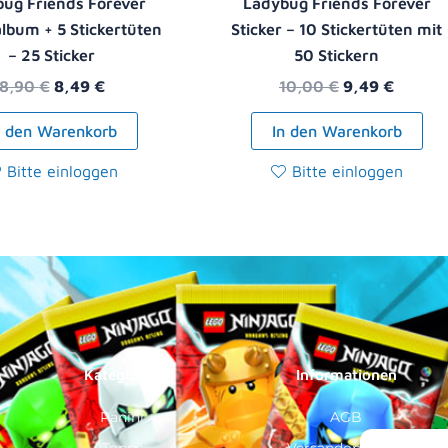
ug Friends Forever
Ladybug Friends Forever
album + 5 Stickertüten
Sticker – 10 Stickertüten mit
– 25 Sticker
50 Stickern
8,90
€
8,49
€
10,00
€
9,49
€
n den Warenkorb
In den Warenkorb
Bitte einloggen
Bitte einloggen
Kategorien
Informationen
Panini
AGB
Topps
Versandoptionen