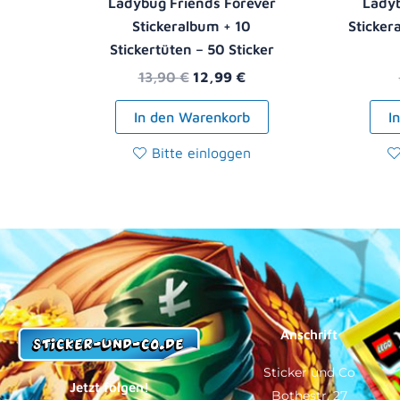
Ladybug Friends Forever
Ladyb
Stickeralbum + 10
Sticker
Stickertüten – 50 Sticker
13,90
€
12,99
€
In den Warenkorb
I
Bitte einloggen
Anschrift
Sticker und Co
Jetzt folgen!
Bothestr. 27