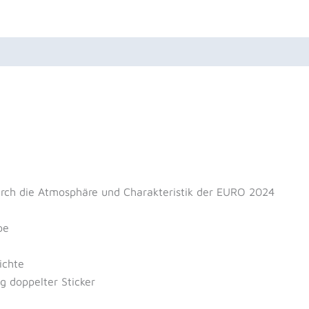
uktsicherheit
Rezensionen (0)
durch die Atmosphäre und Charakteristik der EURO 2024
pe
ichte
g doppelter Sticker