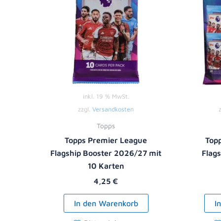
inkl. 19 % MwSt.
zzgl.
Versandkosten
Topps
Topps Premier League
Top
Flagship Booster 2026/27 mit
Flag
10 Karten
4,25
€
In den Warenkorb
I