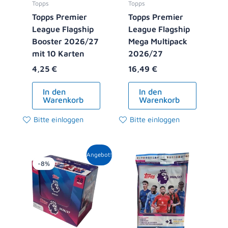
Topps
Topps
Topps Premier
Topps Premier
League Flagship
League Flagship
Booster 2026/27
Mega Multipack
mit 10 Karten
2026/27
4,25
€
16,49
€
In den
In den
Warenkorb
Warenkorb
Bitte einloggen
Bitte einloggen
Ursprünglicher
Aktueller
Angebot!
Preis
Preis
-8%
war:
ist:
119,00 €
108,99 €.