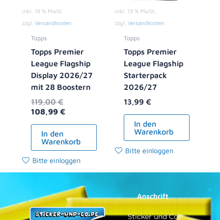
inkl. 19 % MwSt.
inkl. 19 % MwSt.
zzgl.
Versandkosten
zzgl.
Versandkosten
Topps
Topps
Topps Premier
Topps Premier
League Flagship
League Flagship
Display 2026/27
Starterpack
mit 28 Boostern
2026/27
119,00
€
13,99
€
108,99
€
In den
Warenkorb
In den
Warenkorb
Bitte einloggen
Bitte einloggen
Anschrift
Sticker und Co