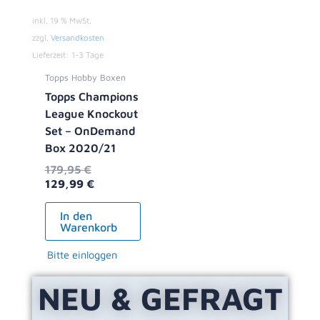
inkl. 19 % MwSt.
zzgl.
Versandkosten
Lieferzeit:
1-3 Tage
Topps Hobby Boxen
Topps Champions
League Knockout
Set – OnDemand
Box 2020/21
179,95
€
129,99
€
In den
Warenkorb
Bitte einloggen
NEU & GEFRAGT