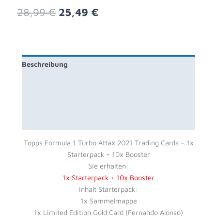
Ursprünglicher
Aktueller
28,99
€
25,49
€
Preis
Preis
war:
ist:
28,99 €
25,49 €.
Beschreibung
Zusätzliche Information
Produktsicherheit
Rezensionen (0)
Topps Formula 1 Turbo Attax 2021 Trading Cards – 1x
Starterpack + 10x Booster
Sie erhalten:
1x Starterpack + 10x Booster
Inhalt Starterpack:
1x Sammelmappe
1x Limited Edition Gold Card (Fernando Alonso)