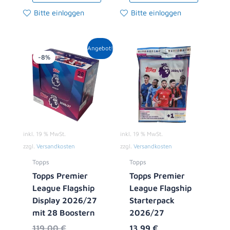
Bitte einloggen
Bitte einloggen
Ursprünglicher
Aktueller
Angebot!
Preis
Preis
-8%
war:
ist:
119,00 €
108,99 €.
inkl. 19 % MwSt.
inkl. 19 % MwSt.
zzgl.
Versandkosten
zzgl.
Versandkosten
Topps
Topps
Topps Premier
Topps Premier
League Flagship
League Flagship
Display 2026/27
Starterpack
mit 28 Boostern
2026/27
119,00
€
13,99
€