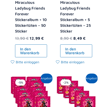
Miraculous
Miraculous
Ladybug Friends
Ladybug Friends
Forever
Forever
Stickeralbum + 10
Stickeralbum + 5
Stickertüten – 50
Stickertüten – 25
Sticker
Sticker
13,90
€
12,99
€
8,90
€
8,49
€
In den
In den
Warenkorb
Warenkorb
Bitte einloggen
Bitte einloggen
Ursprünglicher
Aktueller
Ursprünglicher
Aktueller
Angebot!
Angebot!
Preis
Preis
Preis
Preis
-5%
-2%
war:
ist:
war:
ist:
10,00 €
9,49 €.
5,00 €
4,89 €.