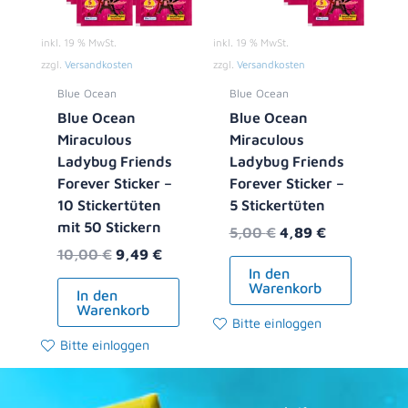
inkl. 19 % MwSt.
inkl. 19 % MwSt.
zzgl.
Versandkosten
zzgl.
Versandkosten
Blue Ocean
Blue Ocean
Blue Ocean
Blue Ocean
Miraculous
Miraculous
Ladybug Friends
Ladybug Friends
Forever Sticker –
Forever Sticker –
10 Stickertüten
5 Stickertüten
mit 50 Stickern
5,00
€
4,89
€
10,00
€
9,49
€
In den
Warenkorb
In den
Warenkorb
Bitte einloggen
Bitte einloggen