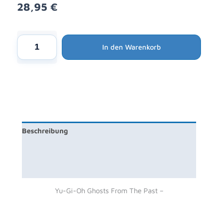
28,95
€
Alternative:
Yu-
In den Warenkorb
Gi-
Oh!
Maximum
Gold
El
Dorado
-
Beschreibung
1x
Box
Produktsicherheit
mit
4
Rezensionen (0)
Boostern
Yu-Gi-Oh Ghosts From The Past –
1.
Auflage
Menge