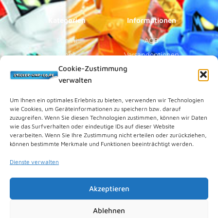
-
m
f
Kategorien
Informationen
Panini
AGB
Topps
Versandoptionen
Cookie-Zustimmung
Blue Ocean
Zahlungsoptionen
verwalten
Sammelfiguren
Widerruf/Formular
Vorverkauf
Über Uns
Um Ihnen ein optimales Erlebnis zu bieten, verwenden wir Technologien
wie Cookies, um Geräteinformationen zu speichern bzw. darauf
Rechtliches
zuzugreifen. Wenn Sie diesen Technologien zustimmen, können wir Daten
wie das Surfverhalten oder eindeutige IDs auf dieser Website
verarbeiten. Wenn Sie Ihre Zustimmung nicht erteilen oder zurückziehen,
Kundenkonto
können bestimmte Merkmale und Funktionen beeinträchtigt werden.
Impressum
Dienste verwalten
Datenschutz
Cookies (EU)
Akzeptieren
Vertrag widerrufen
Kontakt
Ablehnen