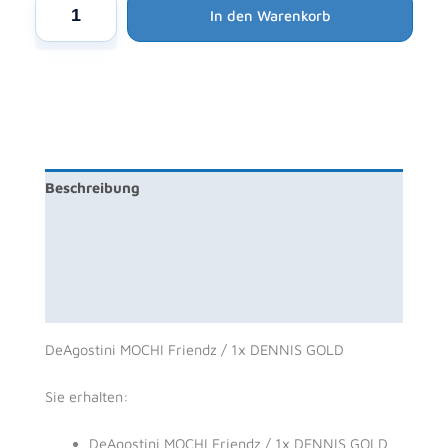
DeAgostini
In den Warenkorb
MOCHI
Friendz
/
1x
DENNIS
GOLD
Menge
Beschreibung
Zusätzliche Information
Produktsicherheit
Rezensionen (0)
DeAgostini MOCHI Friendz / 1x DENNIS GOLD
Sie erhalten:
DeAgostini MOCHI Friendz / 1x DENNIS GOLD