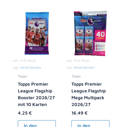
inkl. 19 % MwSt.
inkl. 19 % MwSt.
zzgl.
Versandkosten
zzgl.
Versandkosten
Topps
Topps
Topps Premier
Topps Premier
League Flagship
League Flagship
Booster 2026/27
Mega Multipack
mit 10 Karten
2026/27
4,25
€
16,49
€
In den
In den