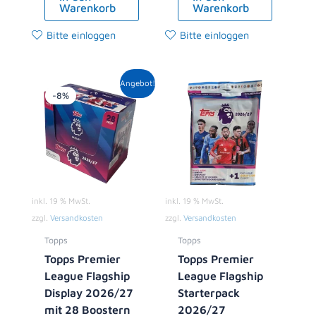
Warenkorb
Warenkorb
Bitte einloggen
Bitte einloggen
Ursprünglicher
Aktueller
Angebot!
Preis
Preis
-8%
war:
ist:
119,00 €
108,99 €.
inkl. 19 % MwSt.
inkl. 19 % MwSt.
zzgl.
Versandkosten
zzgl.
Versandkosten
Topps
Topps
Topps Premier
Topps Premier
League Flagship
League Flagship
Display 2026/27
Starterpack
mit 28 Boostern
2026/27