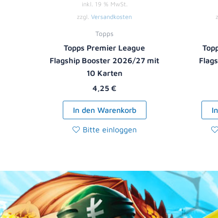
inkl. 19 % MwSt.
zzgl.
Versandkosten
Topps
Topps Premier League
Top
Flagship Booster 2026/27 mit
Flag
10 Karten
4,25
€
In den Warenkorb
I
Bitte einloggen