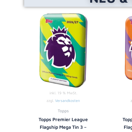
inkl. 19 % MwSt.
zzgl.
Versandkosten
Topps
Topps Premier League
Top
Flagship Mega Tin 3 –
Fla