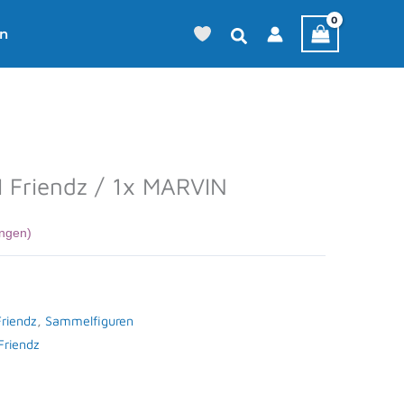
en
 Friendz / 1x MARVIN
ngen)
riendz
,
Sammelfiguren
Friendz