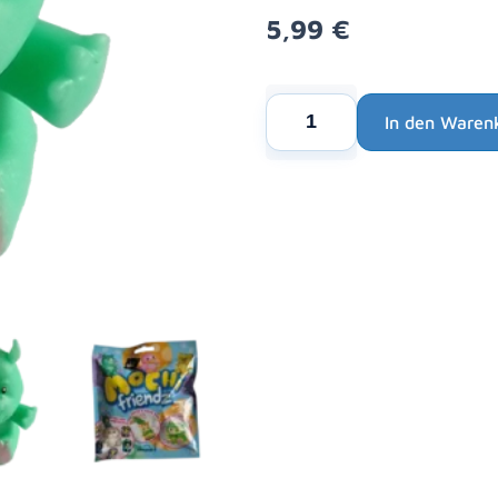
5,99
€
DeAgostini
In den Waren
MOCHI
Alternative:
Friendz
/
1x
MARVIN
Menge