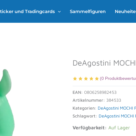
ticker und Tradingcards
Sammelfiguren
Neuheit
DeAgostini MOCHI
(
0
Produktbewertu
EAN:
0806258982453
Artikelnummer:
384533
Kategorien:
DeAgostini MOCHI F
Schlagwort:
DeAgostini MOCHI 
Verfügbarkeit:
Auf Lager