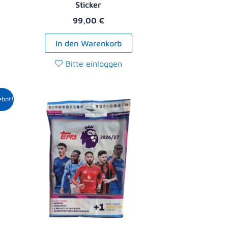
Sticker
99,00
€
In den Warenkorb
Bitte einloggen
r
ller
ebot!
9 €.