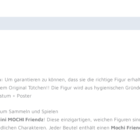
uktsicherheit
Rezensionen (0)
n:
Um garantieren zu können, dass sie die richtige Figur erhalt
tem Original Tütchen!! Die Figur wird aus hygienischen Gründ
östum + Poster
 zum Sammeln und Spielen
ini MOCHI Friendz
! Diese einzigartigen, weichen Figuren sin
edlichen Charakteren. Jeder Beutel enthält einen
Mochi Frien