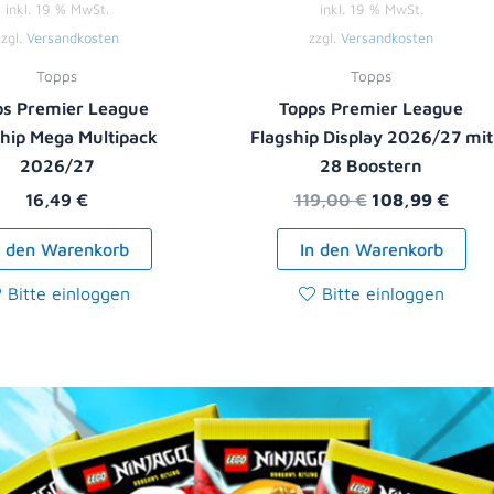
inkl. 19 % MwSt.
inkl. 19 % MwSt.
zzgl.
Versandkosten
zzgl.
Versandkosten
Topps
Topps
ps Premier League
Topps Premier League
ship Mega Multipack
Flagship Display 2026/27 mit
2026/27
28 Boostern
16,49
€
119,00
€
108,99
€
n den Warenkorb
In den Warenkorb
Bitte einloggen
Bitte einloggen