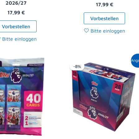
2026/27
17,99
€
17,99
€
Vorbestellen
Vorbestellen
Bitte einloggen
Bitte einloggen
Ursprüngliche
Aktue
Ang
Preis
Preis
-8%
war:
ist:
119,00 €
108,9