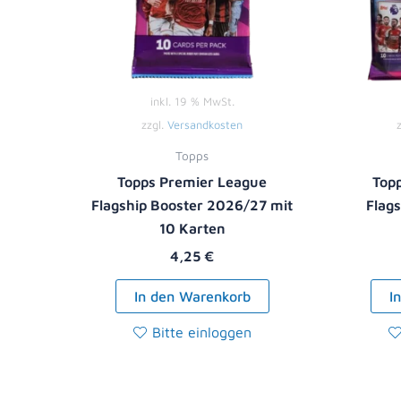
inkl. 19 % MwSt.
zzgl.
Versandkosten
Topps
Topps Premier League
Top
Flagship Booster 2026/27 mit
Flag
10 Karten
4,25
€
In den Warenkorb
I
Bitte einloggen