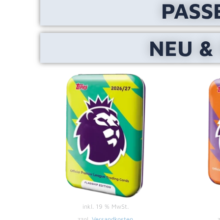
PASS
NEU &
inkl. 19 % MwSt.
zzgl.
Versandkosten