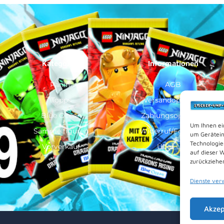
Kategorien
Informationen
Panini
AGB
Topps
Versandoptionen
Blue Ocean
Zahlungsoptionen
Um Ihnen ei
Sammelfiguren
Widerruf/Formular
um Gerätein
Technologie
Vorverkauf
Über Uns
auf dieser 
zurückziehe
Dienste ver
Akzep