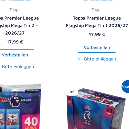
Topps
Topps
ps Premier League
Topps Premier League
gship Mega Tin 2 –
Flagship Mega Tin 1 2026/27
2026/27
17,99
€
17,99
€
Vorbestellen
Vorbestellen
Bitte einloggen
Bitte einloggen
Ursprüngliche
Aktue
Ang
Preis
Preis
-8%
war:
ist:
119,00 €
108,9