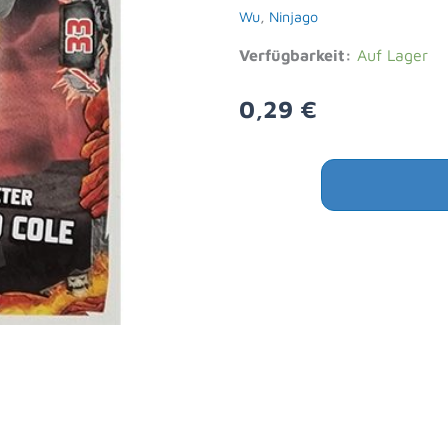
Wu
,
Ninjago
Verfügbarkeit:
Auf Lager
0,29
€
Lego
Ninjago
Alternative:
Serie
6
NEXT
LEVEL
Trading
Cards
Nr
006
Gerüsteter