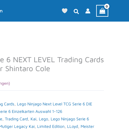
en
ie 6 NEXT LEVEL Trading Cards
r Shintaro Cole
ngen)
ng Cards
,
Lego Ninjago Next Level TCG Serie 6 DIE
Serie 6 Einzelkarten Auswahl 1-126
e
,
Trading Card
,
Kai
,
Lego
,
Lego Ninjago Serie 6
Mutiger Legacy Kai
,
Limited Edition
,
LLoyd
,
Meister