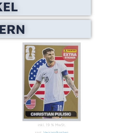
KEL
LERN
inkl. 19 % MwSt.
zzgl.
Versandkosten