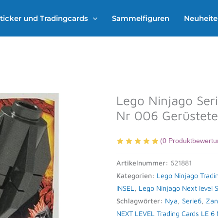
ticker und Tradingcards
Sammelfiguren
Neuheit
Lego Ninjago Ser
Nr 006 Gerüstete
(
0
Produktbewertu
Artikelnummer:
621881
Kategorien:
Lego Ninjago Tradi
INSEL
,
Lego Ninjago Next level 
Schlagwörter:
Nya
,
Serie6
,
Zan
NEXT LEVEL Trading Cards LE 6 