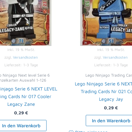
inkl. 19 % MwSt.
inkl. 19 % MwSt.
zzgl.
Versandkosten
zzgl.
Versandkosten
Lieferzeit:
1-3 Tage
Lieferzeit:
1-3 Tage
 Ninjago Next level Serie 6
Lego Ninjago Trading Ca
nzelkarten Auswahl 1-126
Lego Ninjago Serie 6 NEX
injago Serie 6 NEXT LEVEL
Trading Cards Nr 021 C
ing Cards Nr 017 Cooler
Legacy Jay
Legacy Zane
0,29
€
0,29
€
In den Warenkorb
In den Warenkorb