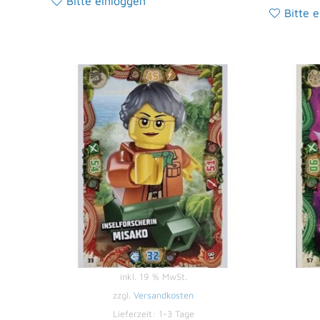
Bitte einloggen
Bitte 
inkl. 19 % MwSt.
zzgl.
Versandkosten
Lieferzeit:
1-3 Tage