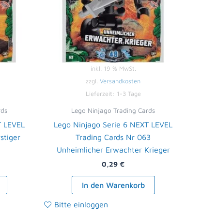
inkl. 19 % MwSt.
zzgl.
Versandkosten
Lieferzeit:
1-3 Tage
rds
Lego Ninjago Trading Cards
T LEVEL
Lego Ninjago Serie 6 NEXT LEVEL
stiger
Trading Cards Nr 063
Unheimlicher Erwachter Krieger
0,29
€
In den Warenkorb
Bitte einloggen