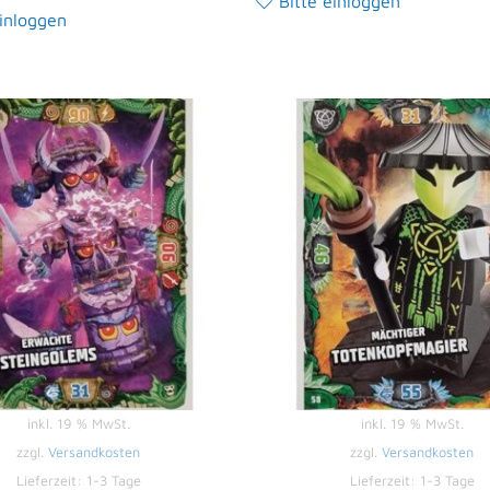
Bitte einloggen
einloggen
inkl. 19 % MwSt.
inkl. 19 % MwSt.
zzgl.
Versandkosten
zzgl.
Versandkosten
Lieferzeit:
1-3 Tage
Lieferzeit:
1-3 Tage