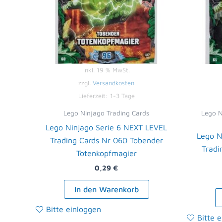
inkl. 19 % MwSt.
zzgl.
Versandkosten
Lieferzeit:
1-3 Tage
Lego Ninjago Trading Cards
Lego N
Lego Ninjago Serie 6 NEXT LEVEL
Lego N
Trading Cards Nr 060 Tobender
Tradi
Totenkopfmagier
0,29
€
In den Warenkorb
Bitte einloggen
Bitte 