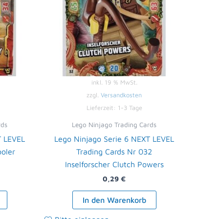
inkl. 19 % MwSt.
zzgl.
Versandkosten
Lieferzeit:
1-3 Tage
rds
Lego Ninjago Trading Cards
T LEVEL
Lego Ninjago Serie 6 NEXT LEVEL
ooler
Trading Cards Nr 032
Inselforscher Clutch Powers
0,29
€
In den Warenkorb