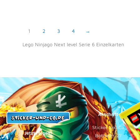
1
2
3
4
→
Lego Ninjago Next level Serie 6 Einzelkarten
Anschrift
Sticker und Co
Jetzt folgen!
Bothestr. 27