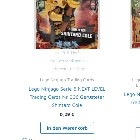
inkl. 19 % MwSt.
zzgl.
Versandkosten
Lieferzeit:
1-3 Tage
Lego Ninjago Trading Cards
Lego
Ei
Lego Ninjago Serie 6 NEXT LEVEL
Lego N
Trading Cards Nr 006 Gerüsteter
Trad
Shintaro Cole
0,29
€
In den Warenkorb