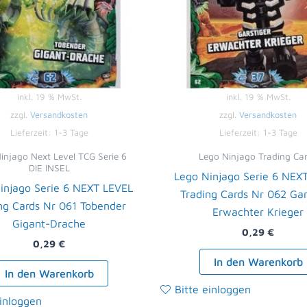
inkl. 19 % MwSt.
inkl. 19 % MwSt.
zzgl.
Versandkosten
zzgl.
Versandkosten
Lieferzeit:
1-3 Tage
Lieferzeit:
1-3 Tage
injago Next Level TCG Serie 6
Lego Ninjago Trading Ca
DIE INSEL
Lego Ninjago Serie 6 NEX
injago Serie 6 NEXT LEVEL
Trading Cards Nr 062 Gar
ng Cards Nr 061 Tobender
Erwachter Krieger
Gigant-Drache
0,29
€
0,29
€
In den Warenkorb
In den Warenkorb
Bitte einloggen
einloggen