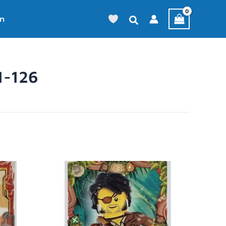
en
1-126