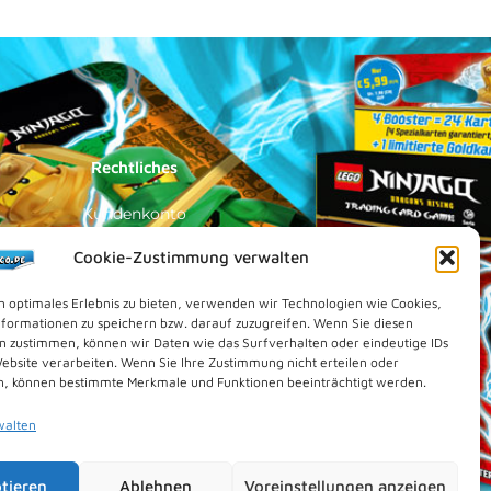
Rechtliches
Kundenkonto
Impressum
Cookie-Zustimmung verwalten
Datenschutz
n optimales Erlebnis zu bieten, verwenden wir Technologien wie Cookies,
Cookies (EU)
formationen zu speichern bzw. darauf zuzugreifen. Wenn Sie diesen
n zustimmen, können wir Daten wie das Surfverhalten oder eindeutige IDs
Vertrag widerrufen
Website verarbeiten. Wenn Sie Ihre Zustimmung nicht erteilen oder
Kontakt
n, können bestimmte Merkmale und Funktionen beeinträchtigt werden.
walten
tieren
Ablehnen
Voreinstellungen anzeigen