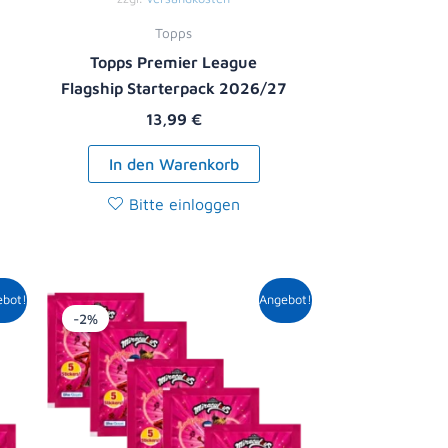
Topps
Topps Premier League
Flagship Starterpack 2026/27
13,99
€
In den Warenkorb
Bitte einloggen
r
er
Ursprünglicher
Aktueller
ebot!
Angebot!
Preis
Preis
-2%
war:
ist:
5,00 €
4,89 €.