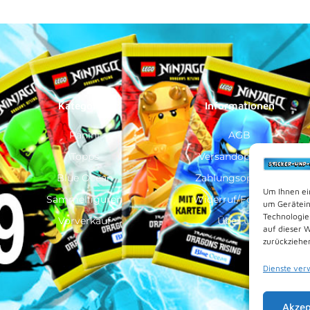
Kategorien
Informationen
Panini
AGB
Topps
Versandoptionen
Blue Ocean
Zahlungsoptionen
Um Ihnen ei
Sammelfiguren
Widerruf/Formular
um Gerätein
Technologie
Vorverkauf
Über Uns
auf dieser 
zurückziehe
Dienste ver
Akzep