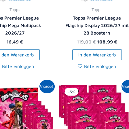
Topps
Topps
ps Premier League
Topps Premier League
ship Mega Multipack
Flagship Display 2026/27 mit
2026/27
28 Boostern
16,49
€
119,00
€
108,99
€
n den Warenkorb
In den Warenkorb
Bitte einloggen
Bitte einloggen
Ursprünglicher
Aktueller
Ursprüngliche
Aktuell
Angebot!
Ang
Preis
Preis
Preis
Preis
-5%
war:
ist:
war:
ist:
8,90 €
8,49 €.
10,00 €
9,49 €.