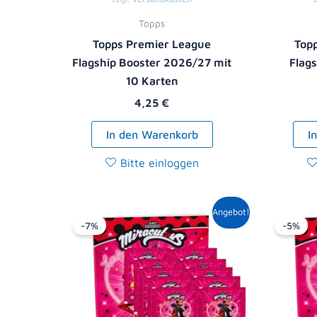
Topps
Topps Premier League
Top
Flagship Booster 2026/27 mit
Flag
10 Karten
4,25
€
In den Warenkorb
I
Bitte einloggen
Ursprünglicher
Aktueller
Angebot!
Preis
Preis
-7%
-5%
war:
ist:
13,90 €
12,99 €.