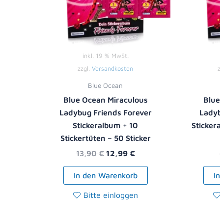
inkl. 19 % MwSt.
zzgl.
Versandkosten
Blue Ocean
Blue Ocean Miraculous
Blue
Ladybug Friends Forever
Ladyb
Stickeralbum + 10
Sticker
Stickertüten – 50 Sticker
13,90
€
12,99
€
In den Warenkorb
I
Bitte einloggen