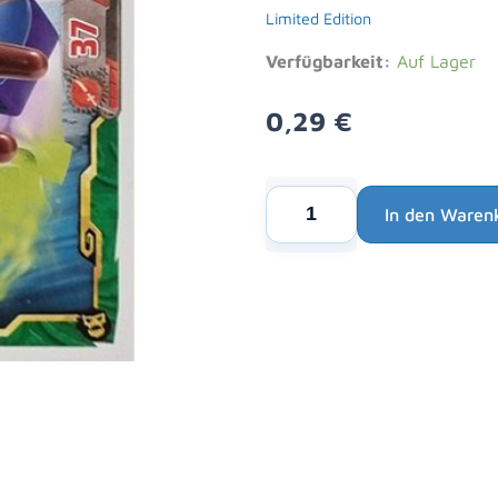
Limited Edition
Verfügbarkeit:
Auf Lager
0,29
€
Lego
In den Waren
Ninjago
Alternative:
Serie
6
NEXT
LEVEL
Trading
Cards
Nr
067
Unheimlicher