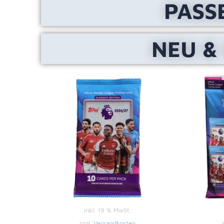
PASS
NEU &
inkl. 19 % MwSt.
zzgl.
Versandkosten