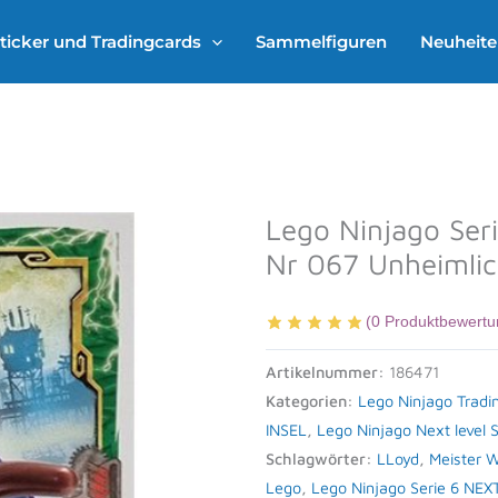
ticker und Tradingcards
Sammelfiguren
Neuheit
Lego Ninjago Ser
Nr 067 Unheimlic
(
0
Produktbewertu
Artikelnummer:
186471
Kategorien:
Lego Ninjago Tradi
INSEL
,
Lego Ninjago Next level 
Schlagwörter:
LLoyd
,
Meister 
Lego
,
Lego Ninjago Serie 6 NEX