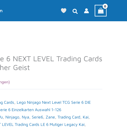
en
ie 6 NEXT LEVEL Trading Cards
her Geist
ngen)
ng Cards
,
Lego Ninjago Next Level TCG Serie 6 DIE
Serie 6 Einzelkarten Auswahl 1-126
Wu
,
Ninjago
,
Nya
,
Serie6
,
Zane
,
Trading Card
,
Kai
,
T LEVEL Trading Cards LE 6 Mutiger Legacy Kai
,