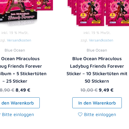
inkl. 19 % MwSt.
inkl. 19 % MwSt.
zzgl.
Versandkosten
zzgl.
Versandkosten
Blue Ocean
Blue Ocean
 Ocean Miraculous
Blue Ocean Miraculous
ug Friends Forever
Ladybug Friends Forever
album + 5 Stickertüten
Sticker – 10 Stickertüten mit
– 25 Sticker
50 Stickern
8,90
€
8,49
€
10,00
€
9,49
€
n den Warenkorb
In den Warenkorb
Bitte einloggen
Bitte einloggen