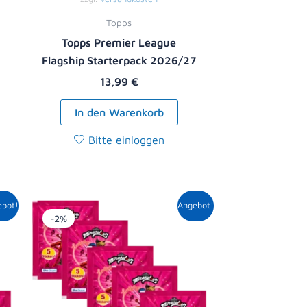
Topps
Topps Premier League
Flagship Starterpack 2026/27
13,99
€
In den Warenkorb
Bitte einloggen
r
er
Ursprünglicher
Aktueller
ebot!
Angebot!
Preis
Preis
-2%
war:
ist:
5,00 €
4,89 €.