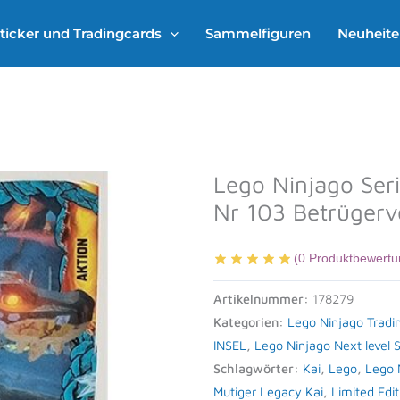
ticker und Tradingcards
Sammelfiguren
Neuheit
Lego Ninjago Ser
Nr 103 Betrügerv
(
0
Produktbewertu
Artikelnummer:
178279
Kategorien:
Lego Ninjago Tradi
INSEL
,
Lego Ninjago Next level 
Schlagwörter:
Kai
,
Lego
,
Lego 
Mutiger Legacy Kai
,
Limited Edit