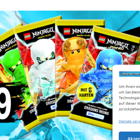
Kategorien
Informationen
Panini
AGB
Topps
Versandoptionen
Blue Ocean
Zahlungsoptionen
Um Ihnen ei
Sammelfiguren
Widerruf/Formular
um Gerätein
Technologie
Vorverkauf
Über Uns
auf dieser 
zurückziehe
Dienste ver
Akzep