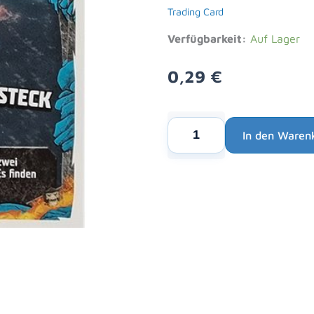
Trading Card
Verfügbarkeit:
Auf Lager
0,29
€
Lego
In den Waren
Ninjago
Alternative:
Serie
6
NEXT
LEVEL
Trading
Cards
Nr
103
Betrügerversteck