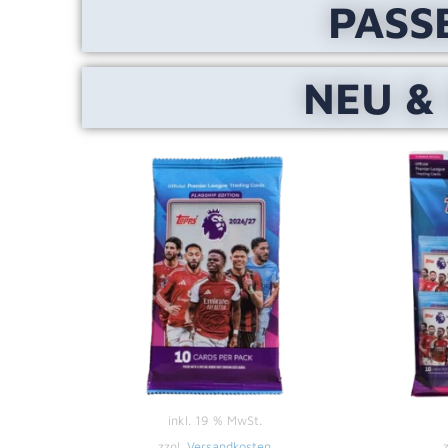
PASS
NEU &
inkl. 19 % MwSt.
zzgl.
Versandkosten