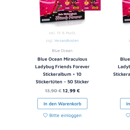
inkl. 19 % MwSt.
zzgl.
Versandkosten
Blue Ocean
Blue Ocean Miraculous
Blue
Ladybug Friends Forever
Ladyb
Stickeralbum + 10
Sticker
Stickertüten – 50 Sticker
13,90
€
12,99
€
In den Warenkorb
I
Bitte einloggen