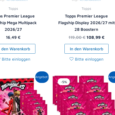
Topps
Topps
ps Premier League
Topps Premier League
ship Mega Multipack
Flagship Display 2026/27 mit
2026/27
28 Boostern
16,49
€
119,00
€
108,99
€
n den Warenkorb
In den Warenkorb
Bitte einloggen
Bitte einloggen
Ursprünglicher
Aktueller
Ursprüngliche
Aktuell
Angebot!
Ang
Preis
Preis
Preis
Preis
-5%
war:
ist:
war:
ist:
8,90 €
8,49 €.
10,00 €
9,49 €.