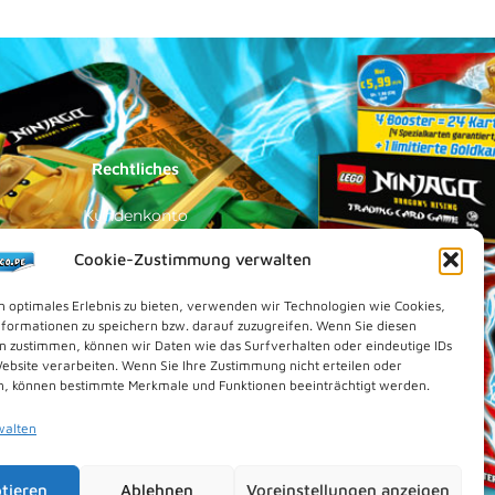
Rechtliches
Kundenkonto
Impressum
Cookie-Zustimmung verwalten
Datenschutz
n optimales Erlebnis zu bieten, verwenden wir Technologien wie Cookies,
Cookies (EU)
formationen zu speichern bzw. darauf zuzugreifen. Wenn Sie diesen
n zustimmen, können wir Daten wie das Surfverhalten oder eindeutige IDs
Vertrag widerrufen
Website verarbeiten. Wenn Sie Ihre Zustimmung nicht erteilen oder
Kontakt
n, können bestimmte Merkmale und Funktionen beeinträchtigt werden.
walten
tieren
Ablehnen
Voreinstellungen anzeigen