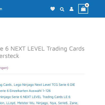
en
ie 6 NEXT LEVEL Trading Cards
ersteck
ngen)
ng Cards
,
Lego Ninjago Next Level TCG Serie 6 DIE
Serie 6 Einzelkarten Auswahl 1-126
Ninjago Serie 6 NEXT LEVEL Trading Cards LE 6
ion
,
LLoyd
,
Meister Wu
,
Ninjago
,
Nya
,
Serie6
,
Zane
,