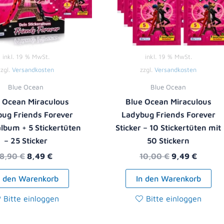
inkl. 19 % MwSt.
inkl. 19 % MwSt.
zzgl.
Versandkosten
zzgl.
Versandkosten
Blue Ocean
Blue Ocean
 Ocean Miraculous
Blue Ocean Miraculous
ug Friends Forever
Ladybug Friends Forever
album + 5 Stickertüten
Sticker – 10 Stickertüten mit
– 25 Sticker
50 Stickern
8,90
€
8,49
€
10,00
€
9,49
€
n den Warenkorb
In den Warenkorb
Bitte einloggen
Bitte einloggen