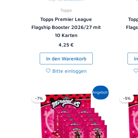
Topps
Topps Premier League
Top
Flagship Booster 2026/27 mit
Flag
10 Karten
4,25
€
In den Warenkorb
I
Bitte einloggen
Ursprünglicher
Aktueller
Angebot!
Preis
Preis
-7%
-5%
war:
ist:
13,90 €
12,99 €.