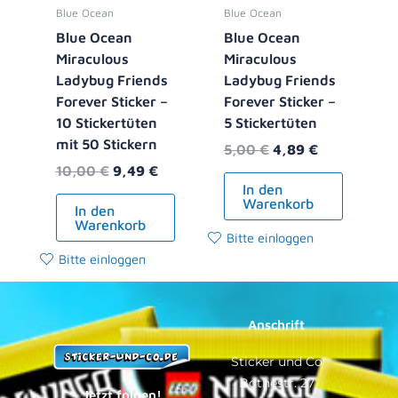
Blue Ocean
Blue Ocean
Blue Ocean
Blue Ocean
Miraculous
Miraculous
Ladybug Friends
Ladybug Friends
Forever Sticker –
Forever Sticker –
10 Stickertüten
5 Stickertüten
mit 50 Stickern
5,00
€
4,89
€
10,00
€
9,49
€
In den
Warenkorb
In den
Warenkorb
Bitte einloggen
Bitte einloggen
Anschrift
Sticker und Co
Bothestr. 27
Jetzt folgen!