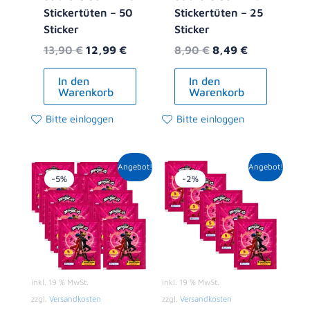
Stickertüten – 50
Stickertüten – 25
Sticker
Sticker
13,90
€
12,99
€
8,90
€
8,49
€
In den
In den
Warenkorb
Warenkorb
Bitte einloggen
Bitte einloggen
Ursprünglicher
Aktueller
Ursprünglicher
Aktueller
Angebot!
Angebot!
Preis
Preis
Preis
Preis
-5%
-2%
war:
ist:
war:
ist:
10,00 €
9,49 €.
5,00 €
4,89 €.
inkl. 19 % MwSt.
inkl. 19 % MwSt.
zzgl.
Versandkosten
zzgl.
Versandkosten