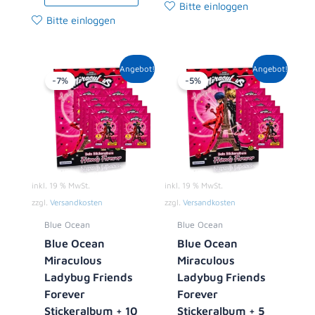
Bitte einloggen
Bitte einloggen
Ursprünglicher
Aktueller
Ursprünglicher
Aktueller
Angebot!
Angebot!
Preis
Preis
Preis
Preis
-7%
-5%
war:
ist:
war:
ist:
13,90 €
12,99 €.
8,90 €
8,49 €.
inkl. 19 % MwSt.
inkl. 19 % MwSt.
zzgl.
Versandkosten
zzgl.
Versandkosten
Blue Ocean
Blue Ocean
Blue Ocean
Blue Ocean
Miraculous
Miraculous
Ladybug Friends
Ladybug Friends
Forever
Forever
Stickeralbum + 10
Stickeralbum + 5