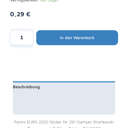
0,29
€
Alternative:
Panini
In den Warenkorb
EURO
2020
Sticker
Nr
291
Damjan
Shishkovski
Beschreibung
-
Tournament
Produktsicherheit
Edition
Sticker
Rezensionen (0)
EM
Panini EURO 2020 Sticker Nr 291 Damjan Shishkovski
2020