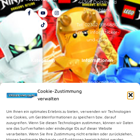
44369 Dortmund
Deutschland
F
Y
T
I
a
o
i
n
c
u
k
s
e
t
t
t
Tel: 02302-9166880
b
u
o
a
Email: info@sticker-
o
b
k
g
o
e
r
und-co.de
k
a
-
m
f
Kategorien
Informationen
Panini
AGB
Topps
Versandoptionen
Cookie-Zustimmung
Blue Ocean
Zahlungsoptionen
verwalten
Sammelfiguren
Widerruf/Formular
Vorverkauf
Über Uns
Um Ihnen ein optimales Erlebnis zu bieten, verwenden wir Technologien
wie Cookies, um Geräteinformationen zu speichern bzw. darauf
Rechtliches
zuzugreifen. Wenn Sie diesen Technologien zustimmen, können wir Daten
wie das Surfverhalten oder eindeutige IDs auf dieser Website
verarbeiten. Wenn Sie Ihre Zustimmung nicht erteilen oder zurückziehen,
Kundenkonto
können bestimmte Merkmale und Funktionen beeinträchtigt werden.