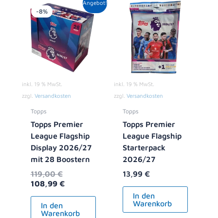
Ursprünglicher
Aktueller
Angebot!
Preis
Preis
-8%
war:
ist:
119,00 €
108,99 €.
inkl. 19 % MwSt.
inkl. 19 % MwSt.
zzgl.
Versandkosten
zzgl.
Versandkosten
Topps
Topps
Topps Premier
Topps Premier
League Flagship
League Flagship
Display 2026/27
Starterpack
mit 28 Boostern
2026/27
119,00
€
13,99
€
108,99
€
In den
Warenkorb
In den
Warenkorb