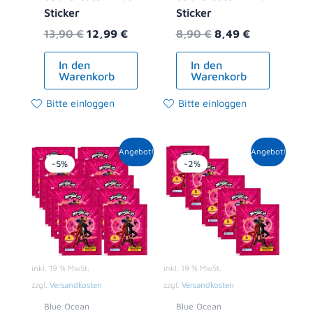
Sticker
Sticker
13,90
€
12,99
€
8,90
€
8,49
€
In den
In den
Warenkorb
Warenkorb
Bitte einloggen
Bitte einloggen
Ursprünglicher
Aktueller
Ursprünglicher
Aktueller
Angebot!
Angebot!
Preis
Preis
Preis
Preis
-5%
-2%
war:
ist:
war:
ist:
10,00 €
9,49 €.
5,00 €
4,89 €.
inkl. 19 % MwSt.
inkl. 19 % MwSt.
zzgl.
Versandkosten
zzgl.
Versandkosten
Blue Ocean
Blue Ocean