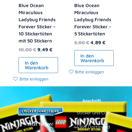
Blue Ocean
Blue Ocean
Miraculous
Miraculous
Ladybug Friends
Ladybug Friends
Forever Sticker –
Forever Sticker –
10 Stickertüten
5 Stickertüten
mit 50 Stickern
5,00
€
4,89
€
10,00
€
9,49
€
In den
Warenkorb
In den
Warenkorb
Bitte einloggen
Bitte einloggen
Anschrift
Sticker und Co
Bothestr. 27
Jetzt folgen!
44369 Dortmund