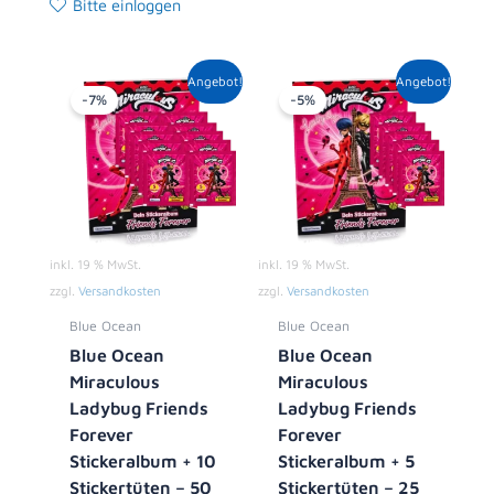
Bitte einloggen
Ursprünglicher
Aktueller
Ursprünglicher
Aktueller
Angebot!
Angebot!
Preis
Preis
Preis
Preis
-7%
-5%
war:
ist:
war:
ist:
13,90 €
12,99 €.
8,90 €
8,49 €.
inkl. 19 % MwSt.
inkl. 19 % MwSt.
zzgl.
Versandkosten
zzgl.
Versandkosten
Blue Ocean
Blue Ocean
Blue Ocean
Blue Ocean
Miraculous
Miraculous
Ladybug Friends
Ladybug Friends
Forever
Forever
Stickeralbum + 10
Stickeralbum + 5
Stickertüten – 50
Stickertüten – 25