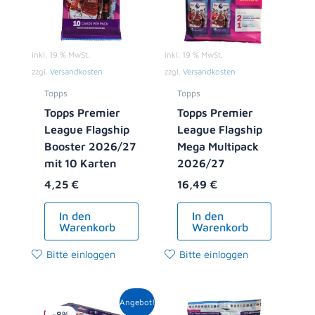
inkl. 19 % MwSt.
inkl. 19 % MwSt.
zzgl.
Versandkosten
zzgl.
Versandkosten
Topps
Topps
Topps Premier
Topps Premier
League Flagship
League Flagship
Booster 2026/27
Mega Multipack
mit 10 Karten
2026/27
4,25
€
16,49
€
In den
In den
Warenkorb
Warenkorb
Bitte einloggen
Bitte einloggen
Ursprünglicher
Aktueller
Angebot!
Preis
Preis
-8%