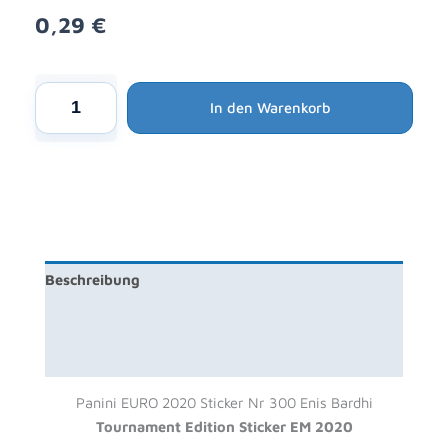
0,29
€
Alternative:
Panini
In den Warenkorb
EURO
2020
Sticker
Nr
300
Enis
Bardhi
Beschreibung
-
Tournament
Produktsicherheit
Edition
Sticker
Rezensionen (0)
EM
Panini EURO 2020 Sticker Nr 300 Enis Bardhi
2020
Tournament Edition Sticker EM 2020
Menge