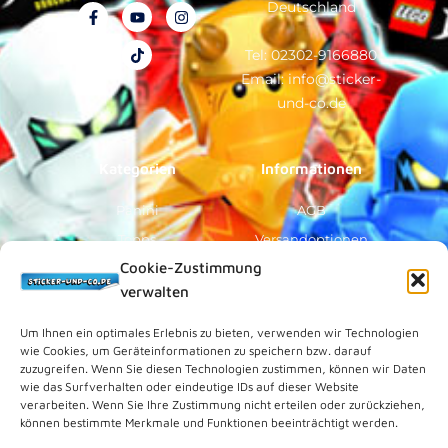
Deutschland
F
Y
T
I
a
o
i
n
c
u
k
s
e
t
t
t
Tel: 02302-9166880
b
u
o
a
Email: info@sticker-
o
b
k
g
o
e
r
und-co.de
k
a
-
m
f
Kategorien
Informationen
Panini
AGB
Topps
Versandoptionen
Cookie-Zustimmung
Blue Ocean
Zahlungsoptionen
verwalten
Sammelfiguren
Widerruf/Formular
Vorverkauf
Über Uns
Um Ihnen ein optimales Erlebnis zu bieten, verwenden wir Technologien
wie Cookies, um Geräteinformationen zu speichern bzw. darauf
Rechtliches
zuzugreifen. Wenn Sie diesen Technologien zustimmen, können wir Daten
wie das Surfverhalten oder eindeutige IDs auf dieser Website
verarbeiten. Wenn Sie Ihre Zustimmung nicht erteilen oder zurückziehen,
Kundenkonto
können bestimmte Merkmale und Funktionen beeinträchtigt werden.
Impressum