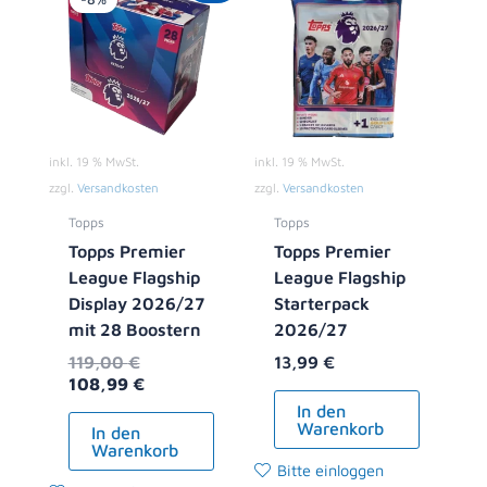
war:
ist:
119,00 €
108,99 €.
inkl. 19 % MwSt.
inkl. 19 % MwSt.
zzgl.
Versandkosten
zzgl.
Versandkosten
Topps
Topps
Topps Premier
Topps Premier
League Flagship
League Flagship
Display 2026/27
Starterpack
mit 28 Boostern
2026/27
119,00
€
13,99
€
108,99
€
In den
Warenkorb
In den
Warenkorb
Bitte einloggen