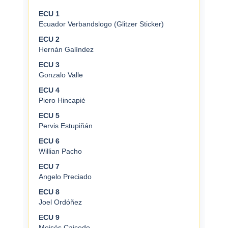
ECU 1
Ecuador Verbandslogo (Glitzer Sticker)
ECU 2
Hernán Galíndez
ECU 3
Gonzalo Valle
ECU 4
Piero Hincapié
ECU 5
Pervis Estupiñán
ECU 6
Willian Pacho
ECU 7
Angelo Preciado
ECU 8
Joel Ordóñez
ECU 9
Moisés Caicedo