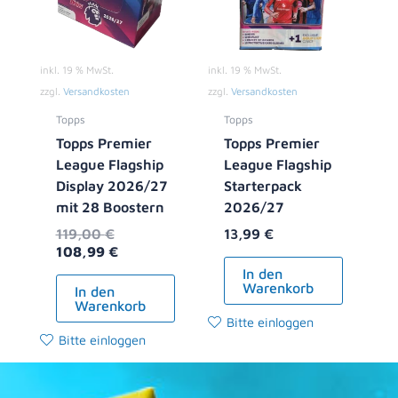
inkl. 19 % MwSt.
inkl. 19 % MwSt.
zzgl.
Versandkosten
zzgl.
Versandkosten
Topps
Topps
Topps Premier
Topps Premier
League Flagship
League Flagship
Display 2026/27
Starterpack
mit 28 Boostern
2026/27
119,00
€
13,99
€
108,99
€
In den
Warenkorb
In den
Warenkorb
Bitte einloggen
Bitte einloggen