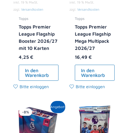
inkl. 19 % MwSt.
inkl. 19 % MwSt.
zzgl.
Versandkosten
zzgl.
Versandkosten
Topps
Topps
Topps Premier
Topps Premier
League Flagship
League Flagship
Booster 2026/27
Mega Multipack
mit 10 Karten
2026/27
4,25
€
16,49
€
In den
In den
Warenkorb
Warenkorb
Bitte einloggen
Bitte einloggen
Ursprünglicher
Aktueller
Angebot!
Preis
Preis
-8%
war:
ist:
119,00 €
108,99 €.