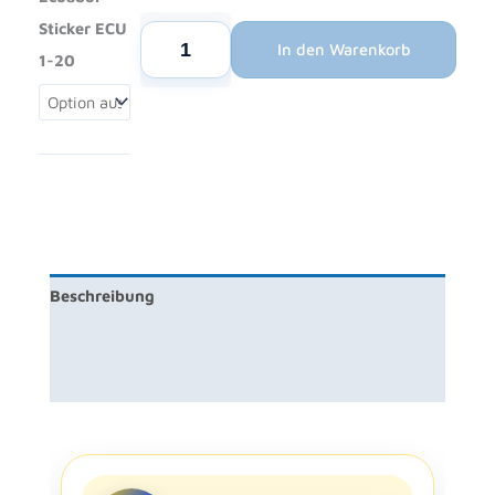
Sticker ECU
Panini
In den Warenkorb
FIFA
1-20
World
Cup
2026
Ecuador
Sticker
ECU
1-
20
Beschreibung
Menge
Zusätzliche Information
Rezensionen (0)