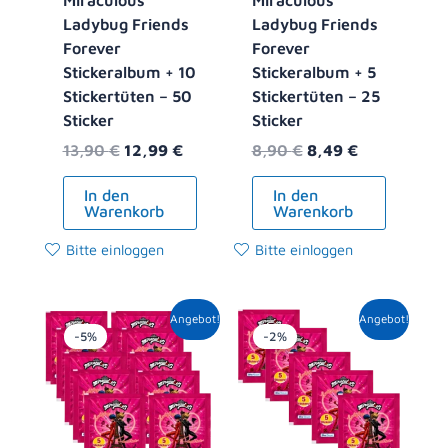
Ladybug Friends
Ladybug Friends
Forever
Forever
Stickeralbum + 10
Stickeralbum + 5
Stickertüten – 50
Stickertüten – 25
Sticker
Sticker
13,90
€
12,99
€
8,90
€
8,49
€
In den
In den
Warenkorb
Warenkorb
Bitte einloggen
Bitte einloggen
Ursprünglicher
Aktueller
Ursprünglicher
Aktueller
Angebot!
Angebot!
Preis
Preis
Preis
Preis
-5%
-2%
war:
ist:
war:
ist:
10,00 €
9,49 €.
5,00 €
4,89 €.