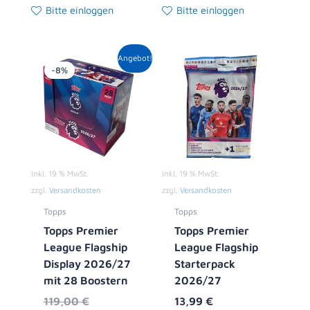
Bitte einloggen
Bitte einloggen
Ursprünglicher
Aktueller
Angebot!
Preis
Preis
-8%
war:
ist:
119,00 €
108,99 €.
inkl. 19 % MwSt.
inkl. 19 % MwSt.
zzgl.
Versandkosten
zzgl.
Versandkosten
Topps
Topps
Topps Premier
Topps Premier
League Flagship
League Flagship
Display 2026/27
Starterpack
mit 28 Boostern
2026/27
119,00
€
13,99
€