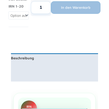
Panini
IRN 1-20
In den Warenkorb
FIFA
World
Cup
2026
Iran
Sticker
IRN
1-
20
Beschreibung
Menge
Zusätzliche Information
Rezensionen (0)
IRN