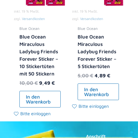
inkl. 19 % MwSt.
inkl. 19 % MwSt.
zzgl.
Versandkosten
zzgl.
Versandkosten
Blue Ocean
Blue Ocean
Blue Ocean
Blue Ocean
Miraculous
Miraculous
Ladybug Friends
Ladybug Friends
Forever Sticker –
Forever Sticker –
10 Stickertüten
5 Stickertüten
mit 50 Stickern
5,00
€
4,89
€
10,00
€
9,49
€
In den
Warenkorb
In den
Warenkorb
Bitte einloggen
Bitte einloggen
Anschrift