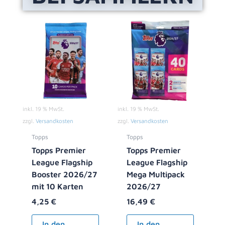
inkl. 19 % MwSt.
inkl. 19 % MwSt.
zzgl.
Versandkosten
zzgl.
Versandkosten
Topps
Topps
Topps Premier
Topps Premier
League Flagship
League Flagship
Booster 2026/27
Mega Multipack
mit 10 Karten
2026/27
4,25
€
16,49
€
In den
In den