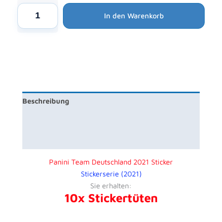
Alternative:
9,00 €
8,29 €.
Panini
In den Warenkorb
Team
Deutschland
2021
Sticker
-
10x
Stickertüten
Beschreibung
Menge
Produktsicherheit
Rezensionen (0)
Panini Team Deutschland 2021 Sticker
Stickerserie (2021)
Sie erhalten:
10x Stickertüten