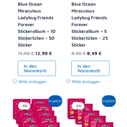
Blue Ocean
Blue Ocean
Miraculous
Miraculous
Ladybug Friends
Ladybug Friends
Forever
Forever
Stickeralbum + 10
Stickeralbum + 5
Stickertüten – 50
Stickertüten – 25
Sticker
Sticker
13,90
€
12,99
€
8,90
€
8,49
€
In den
In den
Warenkorb
Warenkorb
Bitte einloggen
Bitte einloggen
Ursprünglicher
Aktueller
Ursprünglicher
Aktueller
Angebot!
Angebot!
Preis
Preis
Preis
Preis
-5%
-2%
war:
ist:
war:
ist:
10,00 €
9,49 €.
5,00 €
4,89 €.