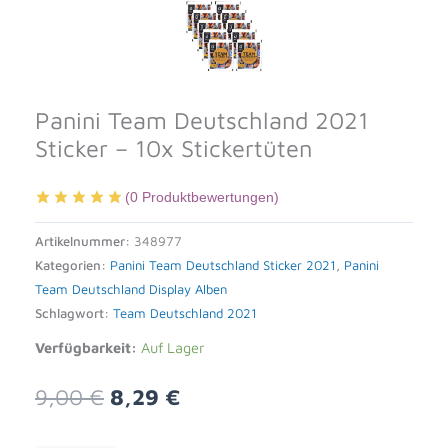
Panini Team Deutschland 2021
Sticker – 10x Stickertüten
(
0
Produktbewertungen)
Artikelnummer:
348977
Kategorien:
Panini Team Deutschland Sticker 2021
,
Panini
Team Deutschland Display Alben
Schlagwort:
Team Deutschland 2021
Verfügbarkeit:
Auf Lager
Ursprünglicher
Aktueller
9,00
€
8,29
€
Preis
Preis
war:
ist: