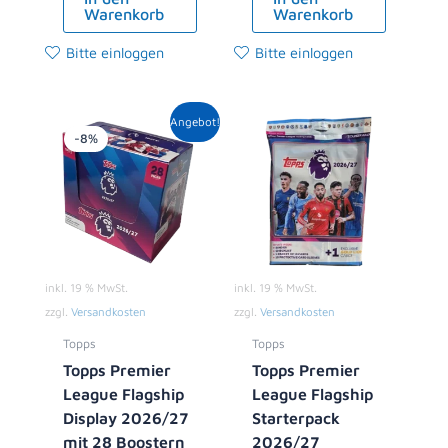
Warenkorb
Warenkorb
Bitte einloggen
Bitte einloggen
Ursprünglicher
Aktueller
Angebot!
Preis
Preis
-8%
war:
ist:
119,00 €
108,99 €.
inkl. 19 % MwSt.
inkl. 19 % MwSt.
zzgl.
Versandkosten
zzgl.
Versandkosten
Topps
Topps
Topps Premier
Topps Premier
League Flagship
League Flagship
Display 2026/27
Starterpack
mit 28 Boostern
2026/27