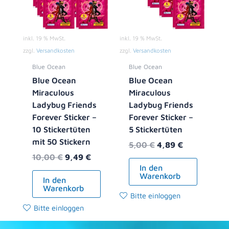
inkl. 19 % MwSt.
inkl. 19 % MwSt.
zzgl.
Versandkosten
zzgl.
Versandkosten
Blue Ocean
Blue Ocean
Blue Ocean
Blue Ocean
Miraculous
Miraculous
Ladybug Friends
Ladybug Friends
Forever Sticker –
Forever Sticker –
10 Stickertüten
5 Stickertüten
mit 50 Stickern
5,00
€
4,89
€
10,00
€
9,49
€
In den
Warenkorb
In den
Warenkorb
Bitte einloggen
Bitte einloggen