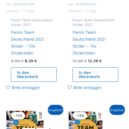
zzgl.
Versandkosten
zzgl.
Versandkosten
Lieferzeit:
1-3 Tage
Lieferzeit:
1-3 Tage
Panini Team Deutschland
Panini Team Deutschland
Sticker 2021
Sticker 2021
Panini Team
Panini Team
Deutschland 2021
Deutschland 2021
Sticker – 10x
Sticker – 15x
Stickertüten
Stickertüten
9,00
€
8,29
€
13,50
€
12,29
€
In den
In den
Warenkorb
Warenkorb
Bitte einloggen
Bitte einloggen
Ursprünglicher
Aktueller
Ursprünglicher
Aktueller
Angebot!
Angebot!
Preis
Preis
Preis
Preis
-11%
-13%
war:
ist:
war:
ist:
11,00 €
9,79 €.
34,40 €
29,95 €.