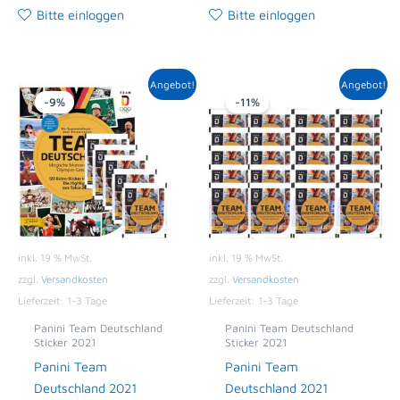
Bitte einloggen
Bitte einloggen
Ursprünglicher
Aktueller
Ursprünglicher
Aktueller
Angebot!
Angebot!
Preis
Preis
Preis
Preis
-9%
-11%
war:
ist:
war:
ist:
6,00 €
5,49 €.
18,00 €
15,99 €.
inkl. 19 % MwSt.
inkl. 19 % MwSt.
zzgl.
Versandkosten
zzgl.
Versandkosten
Lieferzeit:
1-3 Tage
Lieferzeit:
1-3 Tage
Panini Team Deutschland
Panini Team Deutschland
Sticker 2021
Sticker 2021
Panini Team
Panini Team
Deutschland 2021
Deutschland 2021