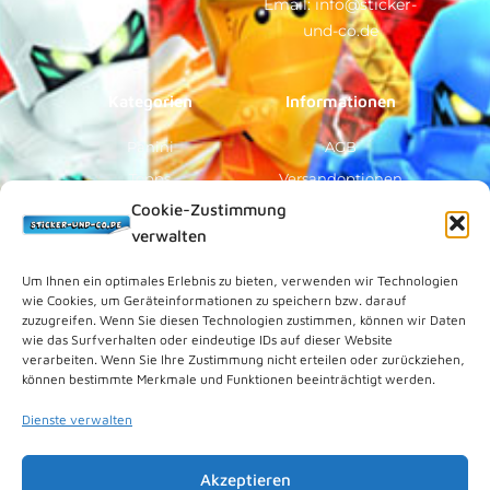
Email: info@sticker-
o
b
k
g
o
e
r
und-co.de
k
a
-
m
f
Kategorien
Informationen
Panini
AGB
Topps
Versandoptionen
Cookie-Zustimmung
Blue Ocean
Zahlungsoptionen
verwalten
Sammelfiguren
Widerruf/Formular
Vorverkauf
Über Uns
Um Ihnen ein optimales Erlebnis zu bieten, verwenden wir Technologien
wie Cookies, um Geräteinformationen zu speichern bzw. darauf
Rechtliches
zuzugreifen. Wenn Sie diesen Technologien zustimmen, können wir Daten
wie das Surfverhalten oder eindeutige IDs auf dieser Website
verarbeiten. Wenn Sie Ihre Zustimmung nicht erteilen oder zurückziehen,
Kundenkonto
können bestimmte Merkmale und Funktionen beeinträchtigt werden.
Impressum
Dienste verwalten
Datenschutz
Cookies (EU)
Akzeptieren