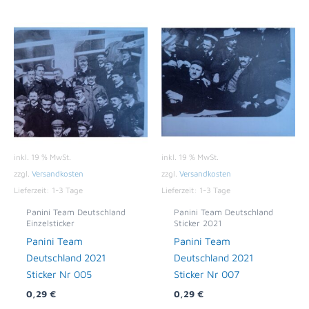
inkl. 19 % MwSt.
inkl. 19 % MwSt.
zzgl.
Versandkosten
zzgl.
Versandkosten
Lieferzeit:
1-3 Tage
Lieferzeit:
1-3 Tage
Panini Team Deutschland
Panini Team Deutschland
Einzelsticker
Sticker 2021
Panini Team
Panini Team
Deutschland 2021
Deutschland 2021
Sticker Nr 005
Sticker Nr 007
0,29
€
0,29
€