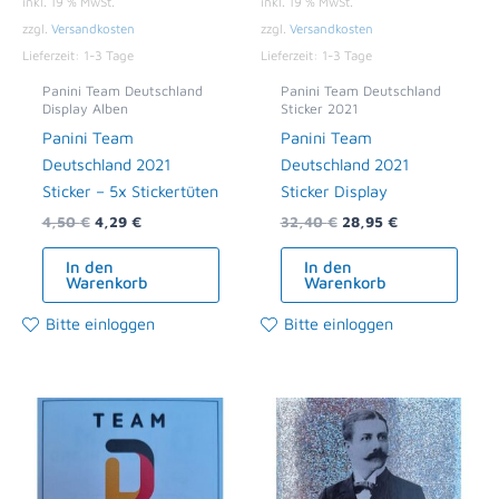
inkl. 19 % MwSt.
inkl. 19 % MwSt.
zzgl.
Versandkosten
zzgl.
Versandkosten
Lieferzeit:
1-3 Tage
Lieferzeit:
1-3 Tage
Panini Team Deutschland
Panini Team Deutschland
Display Alben
Sticker 2021
Panini Team
Panini Team
Deutschland 2021
Deutschland 2021
Sticker – 5x Stickertüten
Sticker Display
4,50
€
4,29
€
32,40
€
28,95
€
In den
In den
Warenkorb
Warenkorb
Bitte einloggen
Bitte einloggen