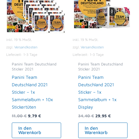
inkl. 19 % MwSt.
inkl. 19 % MwSt.
zzgl.
Versandkosten
zzgl.
Versandkosten
Lieferzeit:
1-3 Tage
Lieferzeit:
1-3 Tage
Panini Team Deutschland
Panini Team Deutschland
Sticker 2021
Sticker 2021
Panini Team
Panini Team
Deutschland 2021
Deutschland 2021
Sticker – 1x
Sticker – 1x
Sammelalbum + 10x
Sammelalbum + 1x
Stickertüten
Display
11,00
€
9,79
€
34,40
€
29,95
€
In den
In den
Warenkorb
Warenkorb