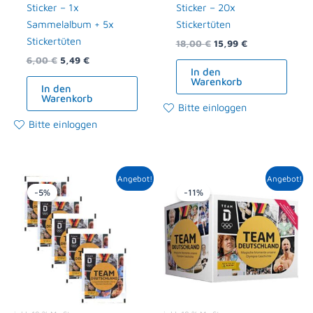
Sticker – 1x
Sticker – 20x
Sammelalbum + 5x
Stickertüten
Stickertüten
18,00
€
15,99
€
6,00
€
5,49
€
In den
Warenkorb
In den
Warenkorb
Bitte einloggen
Bitte einloggen
Ursprünglicher
Aktueller
Ursprünglicher
Aktueller
Angebot!
Angebot!
Preis
Preis
Preis
Preis
-5%
-11%
war:
ist:
war:
ist:
4,50 €
4,29 €.
32,40 €
28,95 €.