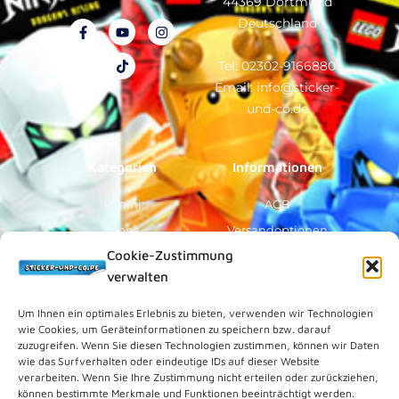
44369 Dortmund
Deutschland
F
Y
T
I
a
o
i
n
c
u
k
s
e
t
t
t
Tel: 02302-9166880
b
u
o
a
Email: info@sticker-
o
b
k
g
o
e
r
und-co.de
k
a
-
m
f
Kategorien
Informationen
Panini
AGB
Topps
Versandoptionen
Cookie-Zustimmung
Blue Ocean
Zahlungsoptionen
verwalten
Sammelfiguren
Widerruf/Formular
Vorverkauf
Über Uns
Um Ihnen ein optimales Erlebnis zu bieten, verwenden wir Technologien
wie Cookies, um Geräteinformationen zu speichern bzw. darauf
Rechtliches
zuzugreifen. Wenn Sie diesen Technologien zustimmen, können wir Daten
wie das Surfverhalten oder eindeutige IDs auf dieser Website
verarbeiten. Wenn Sie Ihre Zustimmung nicht erteilen oder zurückziehen,
Kundenkonto
können bestimmte Merkmale und Funktionen beeinträchtigt werden.