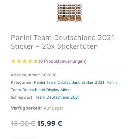
Panini Team Deutschland 2021
Sticker – 20x Stickertüten
(
0
Produktbewertungen)
Artikelnummer:
362898
Kategorien:
Panini Team Deutschland Sticker 2021
,
Panini
Team Deutschland Display Alben
Schlagwort:
Team Deutschland 2021
Verfügbarkeit:
Auf Lager
Ursprünglicher
Aktueller
18,00
€
15,99
€
Preis
Preis
war:
ist: