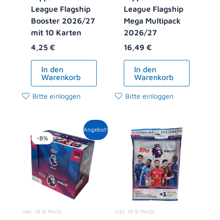
League Flagship
League Flagship
Booster 2026/27
Mega Multipack
mit 10 Karten
2026/27
4,25
€
16,49
€
In den
In den
Warenkorb
Warenkorb
Bitte einloggen
Bitte einloggen
Ursprünglicher
Aktueller
Angebot!
Preis
Preis
-8%
war:
ist:
119,00 €
108,99 €.
inkl. 19 % MwSt.
inkl. 19 % MwSt.