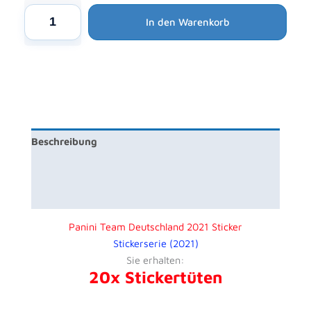
Alternative:
18,00 €
15,99 €.
Panini
In den Warenkorb
Team
Deutschland
2021
Sticker
-
20x
Stickertüten
Beschreibung
Menge
Produktsicherheit
Rezensionen (0)
Panini Team Deutschland 2021 Sticker
Stickerserie (2021)
Sie erhalten:
20x Stickertüten