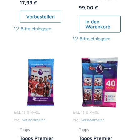
17,99
€
99,00
€
Vorbestellen
In den
Warenkorb
Bitte einloggen
Bitte einloggen
inkl. 19 % MwSt.
inkl. 19 % MwSt.
zzgl.
Versandkosten
zzgl.
Versandkosten
Topps
Topps
Topps Premier
Topps Premier