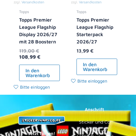
zzgl.
Versandkosten
zzgl.
Versandkosten
Topps
Topps
Topps Premier
Topps Premier
League Flagship
League Flagship
Display 2026/27
Starterpack
mit 28 Boostern
2026/27
119,00
€
13,99
€
108,99
€
In den
Warenkorb
In den
Warenkorb
Bitte einloggen
Bitte einloggen
Anschrift
Sticker und Co
Bothestr. 27
Jetzt folgen!