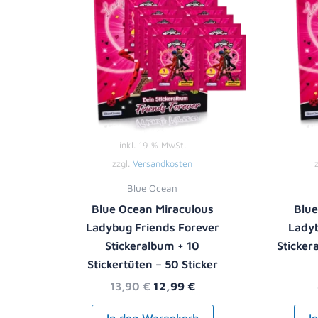
inkl. 19 % MwSt.
zzgl.
Versandkosten
Blue Ocean
Blue Ocean Miraculous
Blue
Ladybug Friends Forever
Ladyb
Stickeralbum + 10
Sticker
Stickertüten – 50 Sticker
13,90
€
12,99
€
In den Warenkorb
I