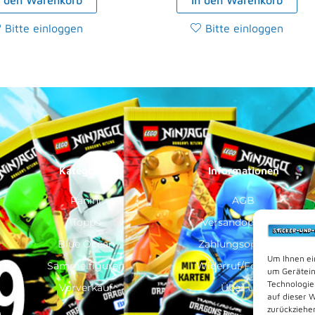
Bitte einloggen
Bitte einloggen
Kategorien
Informationen
Panini
AGB
Topps
Versandoptionen
Blue Ocean
Zahlungsoptionen
Um Ihnen ei
Sammelfiguren
Widerruf/Formular
um Gerätein
Technologie
Vorverkauf
Über Uns
auf dieser 
zurückziehe