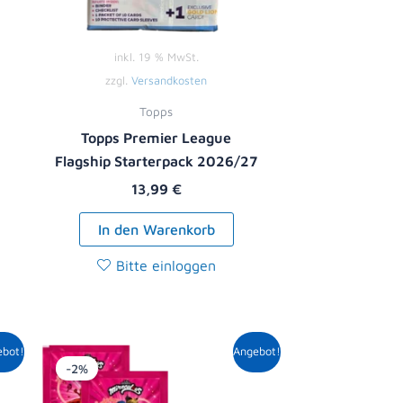
inkl. 19 % MwSt.
zzgl.
Versandkosten
Topps
Topps Premier League
Flagship Starterpack 2026/27
13,99
€
In den Warenkorb
Bitte einloggen
r
er
Ursprünglicher
Aktueller
ebot!
Angebot!
Preis
Preis
-2%
war:
ist:
5,00 €
4,89 €.