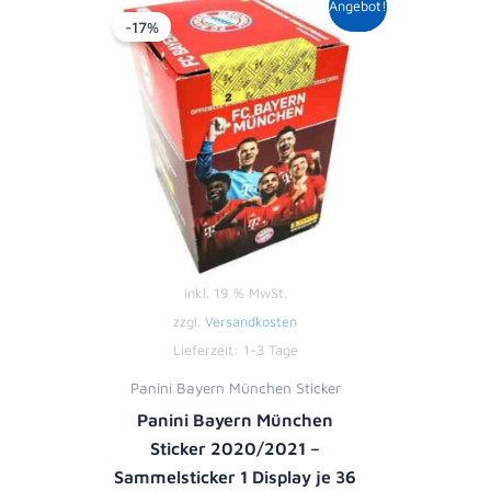
Angebot!
Preis
Preis
-17%
war:
ist:
54,00 €
44,95 €.
inkl. 19 % MwSt.
zzgl.
Versandkosten
Lieferzeit:
1-3 Tage
Panini Bayern München Sticker
Panini Bayern München
Sticker 2020/2021 –
Sammelsticker 1 Display je 36