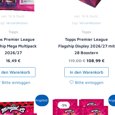
inkl. 19 % MwSt.
inkl. 19 % MwSt.
zzgl.
Versandkosten
zzgl.
Versandkosten
Topps
Topps
ps Premier League
Topps Premier League
ship Mega Multipack
Flagship Display 2026/27 mit
2026/27
28 Boostern
16,49
€
119,00
€
108,99
€
n den Warenkorb
In den Warenkorb
Bitte einloggen
Bitte einloggen
Ursprünglicher
Aktueller
Ursprüngliche
Aktuell
Angebot!
Ang
Preis
Preis
Preis
Preis
-5%
war:
ist:
war:
ist:
8,90 €
8,49 €.
10,00 €
9,49 €.