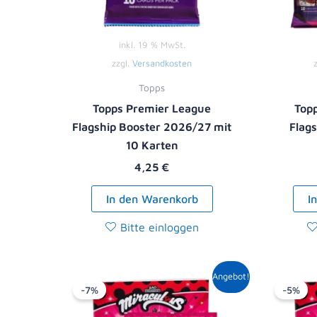
inkl. 19 % MwSt.
zzgl.
Versandkosten
Topps
Topps Premier League
Top
Flagship Booster 2026/27 mit
Flag
10 Karten
4,25
€
In den Warenkorb
I
Bitte einloggen
Ursprünglicher
Aktueller
Angebot!
Preis
Preis
-7%
-5%
war:
ist:
13,90 €
12,99 €.