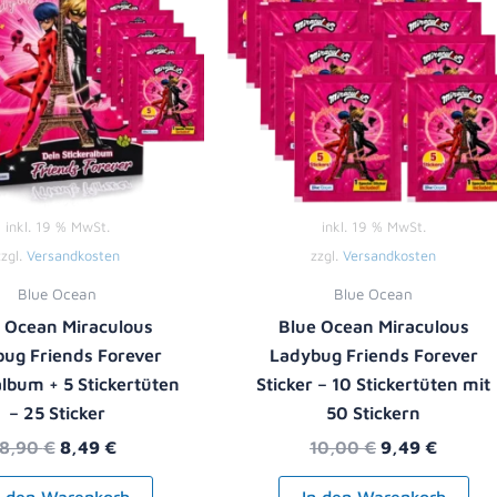
inkl. 19 % MwSt.
inkl. 19 % MwSt.
zzgl.
Versandkosten
zzgl.
Versandkosten
Blue Ocean
Blue Ocean
 Ocean Miraculous
Blue Ocean Miraculous
ug Friends Forever
Ladybug Friends Forever
album + 5 Stickertüten
Sticker – 10 Stickertüten mit
– 25 Sticker
50 Stickern
8,90
€
8,49
€
10,00
€
9,49
€
n den Warenkorb
In den Warenkorb