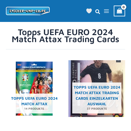
Zum
Inhalt
springen
Topps UEFA EURO 2024
Match Attax Trading Cards
TOPPS UEFA EURO 2024
MATCH ATTAX TRADING
TOPPS UEFA EURO 2024
CARDS EINZELKARTEN
MATCH ATTAX
AUSWAHL
14 PRODUKTE
37 PRODUKTE