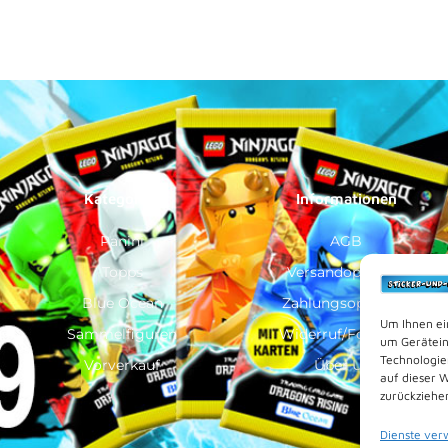
Kategorien
Informationen
Panini
AGB
Topps
Versandoptionen
Blue Ocean
Zahlungsoptionen
Um Ihnen ei
Sammelfiguren
Widerruf/Formular
um Gerätein
Technologie
Vorverkauf
Über Uns
auf dieser 
zurückziehe
Dienste ver