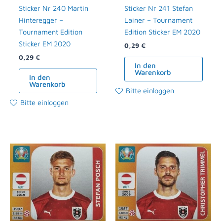
Sticker Nr 240 Martin
Sticker Nr 241 Stefan
Hinteregger –
Lainer – Tournament
Tournament Edition
Edition Sticker EM 2020
Sticker EM 2020
0,29
€
0,29
€
In den
Warenkorb
In den
Warenkorb
Bitte einloggen
Bitte einloggen