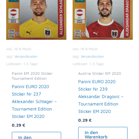
inkl. 19 % MwSt.
inkl. 19 % MwSt.
zzgl.
Versandkosten
zzgl.
Versandkosten
Lieferzeit:
1-3 Tage
Lieferzeit:
1-3 Tage
Panini EM 2020 Sticker
Austria Sticker EM 2020
Tournament Edition
Panini EURO 2020
Panini EURO 2020
Sticker Nr 239
Sticker Nr 237
Aleksandar Dragovic –
Aklexander Schlager –
Tournament Edition
Tournament Edition
Sticker EM 2020
Sticker EM 2020
0,29
€
0,29
€
In den
Warenkorb
In den