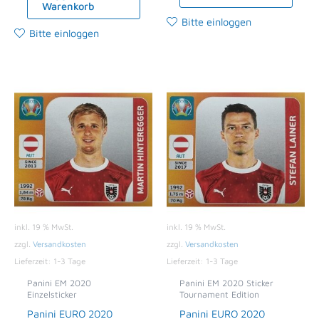
Warenkorb
Bitte einloggen
Bitte einloggen
inkl. 19 % MwSt.
inkl. 19 % MwSt.
zzgl.
Versandkosten
zzgl.
Versandkosten
Lieferzeit:
1-3 Tage
Lieferzeit:
1-3 Tage
Panini EM 2020
Panini EM 2020 Sticker
Einzelsticker
Tournament Edition
Panini EURO 2020
Panini EURO 2020