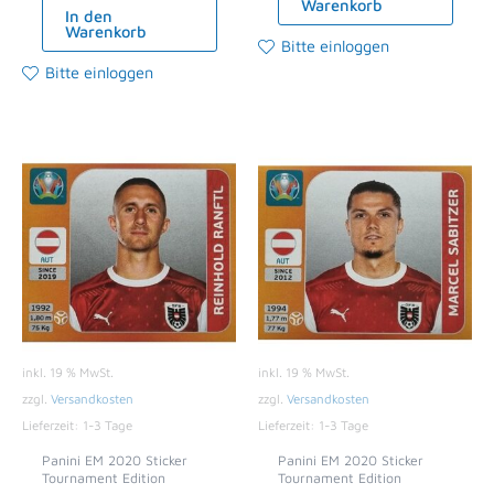
Warenkorb
In den
Warenkorb
Bitte einloggen
Bitte einloggen
inkl. 19 % MwSt.
inkl. 19 % MwSt.
zzgl.
Versandkosten
zzgl.
Versandkosten
Lieferzeit:
1-3 Tage
Lieferzeit:
1-3 Tage
Panini EM 2020 Sticker
Panini EM 2020 Sticker
Tournament Edition
Tournament Edition