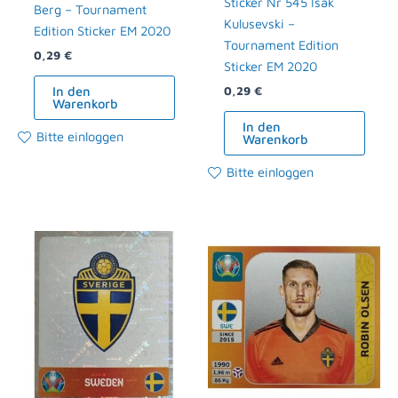
Sticker Nr 545 Isak
Berg – Tournament
Kulusevski –
Edition Sticker EM 2020
Tournament Edition
0,29
€
Sticker EM 2020
In den
0,29
€
Warenkorb
In den
Bitte einloggen
Warenkorb
Bitte einloggen