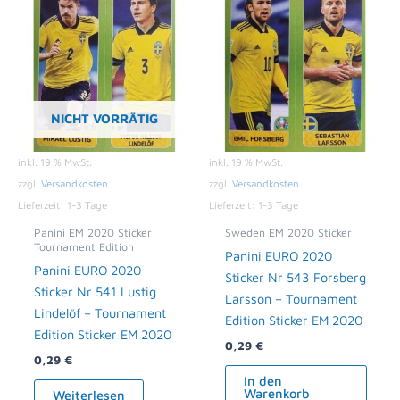
NICHT VORRÄTIG
inkl. 19 % MwSt.
inkl. 19 % MwSt.
zzgl.
Versandkosten
zzgl.
Versandkosten
Lieferzeit:
1-3 Tage
Lieferzeit:
1-3 Tage
Panini EM 2020 Sticker
Sweden EM 2020 Sticker
Tournament Edition
Panini EURO 2020
Panini EURO 2020
Sticker Nr 543 Forsberg
Sticker Nr 541 Lustig
Larsson – Tournament
Lindelöf – Tournament
Edition Sticker EM 2020
Edition Sticker EM 2020
0,29
€
0,29
€
In den
Warenkorb
Weiterlesen