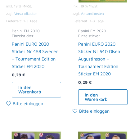
inkl. 19 % MwSt.
inkl. 19 % MwSt.
zzgl.
Versandkosten
zzgl.
Versandkosten
Lieferzeit:
1-3 Tage
Lieferzeit:
1-3 Tage
Panini EM 2020
Panini EM 2020
Einzelsticker
Einzelsticker
Panini EURO 2020
Panini EURO 2020
Sticker Nr 458 Sweden
Sticker Nr 540 Olsen
– Tournament Edition
Augustinsson –
Sticker EM 2020
Tournament Edition
Sticker EM 2020
0,29
€
0,29
€
In den
Warenkorb
In den
Warenkorb
Bitte einloggen
Bitte einloggen