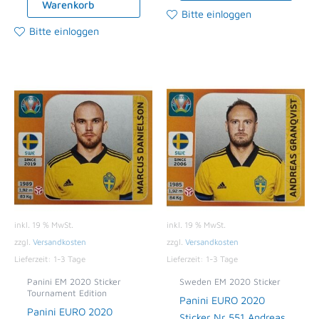
Warenkorb
Bitte einloggen
Bitte einloggen
inkl. 19 % MwSt.
inkl. 19 % MwSt.
zzgl.
Versandkosten
zzgl.
Versandkosten
Lieferzeit:
1-3 Tage
Lieferzeit:
1-3 Tage
Panini EM 2020 Sticker
Sweden EM 2020 Sticker
Tournament Edition
Panini EURO 2020
Panini EURO 2020
Sticker Nr 551 Andreas