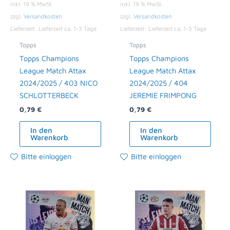
inkl. 19 % MwSt.
inkl. 19 % MwSt.
zzgl.
Versandkosten
zzgl.
Versandkosten
Lieferzeit:
Lieferzeit ca. 1-3 Tage
Lieferzeit:
Lieferzeit ca. 1-3 Tage
Topps
Topps
Topps Champions
Topps Champions
League Match Attax
League Match Attax
2024/2025 / 403 NICO
2024/2025 / 404
SCHLOTTERBECK
JEREMIE FRIMPONG
0,79
€
0,79
€
In den
In den
Warenkorb
Warenkorb
Bitte einloggen
Bitte einloggen