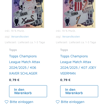
inkl. 19 % MwSt.
inkl. 19 % MwSt.
zzgl.
Versandkosten
zzgl.
Versandkosten
Lieferzeit:
Lieferzeit ca. 1-3 Tage
Lieferzeit:
Lieferzeit ca. 1-3 Tage
Topps
Topps
Topps Champions
Topps Champions
League Match Attax
League Match Attax
2024/2025 / 406
2024/2025 / 407 JOEY
XAVER SCHLAGER
VEERMAN
0,79
€
0,79
€
In den
In den
Warenkorb
Warenkorb
Bitte einloggen
Bitte einloggen