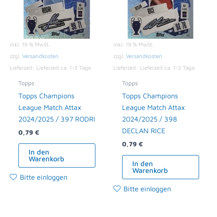
inkl. 19 % MwSt.
inkl. 19 % MwSt.
zzgl.
Versandkosten
zzgl.
Versandkosten
Lieferzeit:
Lieferzeit ca. 1-3 Tage
Lieferzeit:
Lieferzeit ca. 1-3 Tage
Topps
Topps
Topps Champions
Topps Champions
League Match Attax
League Match Attax
2024/2025 / 397 RODRI
2024/2025 / 398
DECLAN RICE
0,79
€
0,79
€
In den
Warenkorb
In den
Warenkorb
Bitte einloggen
Bitte einloggen