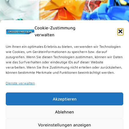
Panini
AGB
Topps
Versandoptionen
Cookie-Zustimmung
Blue Ocean
Zahlungsoptionen
verwalten
Sammelfiguren
Widerruf/Formular
Vorverkauf
Über Uns
Um Ihnen ein optimales Erlebnis zu bieten, verwenden wir Technologien
wie Cookies, um Geräteinformationen zu speichern bzw. darauf
Rechtliches
zuzugreifen. Wenn Sie diesen Technologien zustimmen, können wir Daten
wie das Surfverhalten oder eindeutige IDs auf dieser Website
verarbeiten. Wenn Sie Ihre Zustimmung nicht erteilen oder zurückziehen,
Kundenkonto
können bestimmte Merkmale und Funktionen beeinträchtigt werden.
Impressum
Dienste verwalten
Datenschutz
Cookies (EU)
Akzeptieren
Vertrag widerrufen
Kontakt
Ablehnen
Voreinstellungen anzeigen