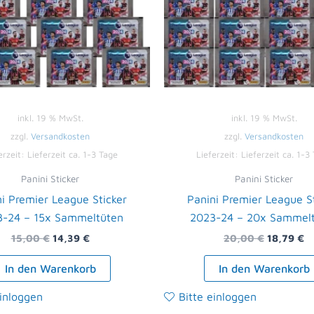
inkl. 19 % MwSt.
inkl. 19 % MwSt.
zzgl.
Versandkosten
zzgl.
Versandkosten
erzeit:
Lieferzeit ca. 1-3 Tage
Lieferzeit:
Lieferzeit ca. 1-3
Panini Sticker
Panini Sticker
i Premier League Sticker
Panini Premier League S
3-24 – 15x Sammeltüten
2023-24 – 20x Sammel
15,00
€
14,39
€
20,00
€
18,79
€
In den Warenkorb
In den Warenkorb
einloggen
Bitte einloggen