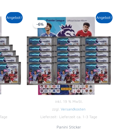
icher
tueller
Ursprünglicher
Aktueller
Angebot!
Angebot!
eis
Preis
Preis
-6%
t:
war:
ist:
,35 €.
18,00 €
16,99 €.
inkl. 19 % MwSt.
zzgl.
Versandkosten
 Tage
Lieferzeit:
Lieferzeit ca. 1-3 Tage
Panini Sticker