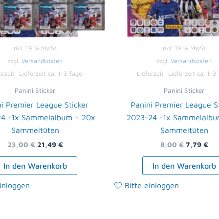
inkl. 19 % MwSt.
inkl. 19 % MwSt.
zzgl.
Versandkosten
zzgl.
Versandkosten
erzeit:
Lieferzeit ca. 1-3 Tage
Lieferzeit:
Lieferzeit ca. 1-3
Panini Sticker
Panini Sticker
i Premier League Sticker
Panini Premier League S
4 -1x Sammelalbum + 20x
2023-24 -1x Sammelalbu
Sammeltüten
Sammeltüten
23,00
€
21,49
€
8,00
€
7,79
€
In den Warenkorb
In den Warenkorb
einloggen
Bitte einloggen