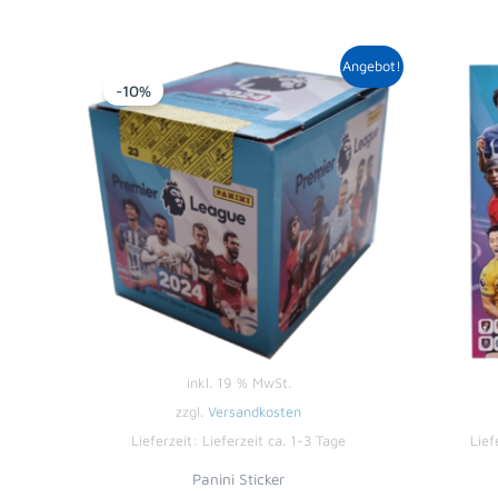
Ursprünglicher
Aktueller
Angebot!
Preis
Preis
-10%
war:
ist:
50,00 €
44,99 €.
inkl. 19 % MwSt.
zzgl.
Versandkosten
Lieferzeit:
Lieferzeit ca. 1-3 Tage
Lief
Panini Sticker