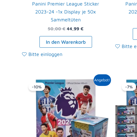
Panini Premier League Sticker
Panin
2023-24 -1x Display je 50x
202
Sammeltüten
50,00
€
44,99
€
In den Warenkorb
Bitte 
Bitte einloggen
Ursprünglicher
Aktueller
Angebot!
Preis
Preis
-10%
-7%
war:
ist:
53,00 €
47,50 €.