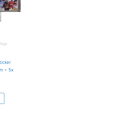
 Tage
ticker
m + 5x