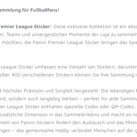
Sammlung für Fußballfans!
remier League Sticker
! Diese exklusive Kollektion ist ein ab
ler, Teams und unvergesslichen Momente der Liga zu sammeln.
 möchten, die Panini Premier League Sticker bringen das Spie
 League Sticker umfassen eine Vielzahl von Stickern, darunt
über 400 verschiedenen Stickern können Sie Ihre Sammlung ind
it höchster Präzision und Sorgfalt hergestellt. Die lebendigen
ind, sondern auch langlebig bleiben – perfekt für jede Samml
mier League Sticker enthalten spezielle Codes oder QR-Codes, 
 zusätzliche Dimension in das Sammelerlebnis und macht es n
eln von Panini-Stickern fördert den Austausch und das Mite
tungen – das gemeinsame Hobby verbindet Menschen auf der 