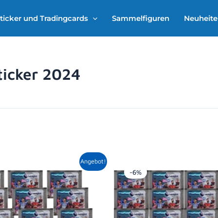
ticker und Tradingcards
Sammelfiguren
Neuheit
ticker 2024
Ursprünglicher
Aktueller
Ursprüngl
Ak
Angebot!
Preis
Preis
Preis
Pr
-6%
war:
ist:
war:
is
15,00 €
14,39 €.
20,00 €
18