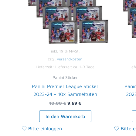
inkl. 19 % MwSt.
zzgl.
Versandkosten
Lieferzeit:
Lieferzeit ca. 1-3 Tage
Lief
Panini Sticker
Panini Premier League Sticker
Panin
2023-24 – 10x Sammeltüten
202
10,00
€
9,69
€
In den Warenkorb
Bitte einloggen
Bitte 