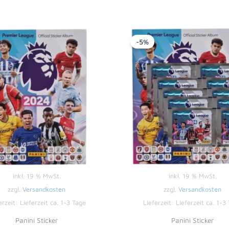
Ursprüngl
Ak
Preis
Pr
-5%
war:
is
13,00 €
12
inkl. 19 % MwSt.
inkl. 19 % MwSt.
zzgl.
Versandkosten
zzgl.
Versandkosten
erzeit:
Lieferzeit ca. 1-3 Tage
Lieferzeit:
Lieferzeit ca. 1-3
Panini Sticker
Panini Sticker