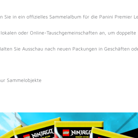
en Sie in ein offizielles Sammelalbum für die Panini Premier 
ch lokalen oder Online-Tauschgemeinschaften an, um doppelte
Halten Sie Ausschau nach neuen Packungen in Geschäften ode
nur Sammelobjekte