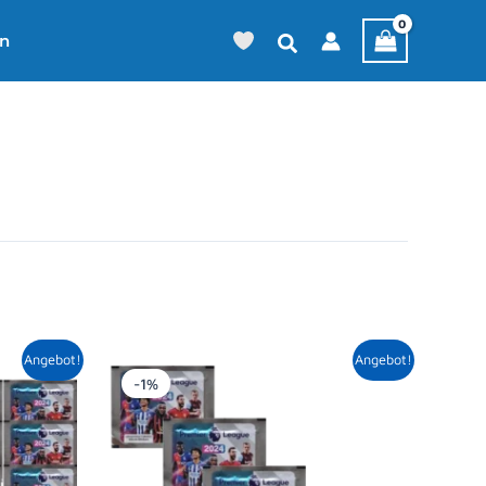
en
icher
tueller
Ursprünglicher
Aktueller
Angebot!
Angebot!
eis
Preis
Preis
-1%
t:
war:
ist:
,79 €.
5,00 €
4,95 €.