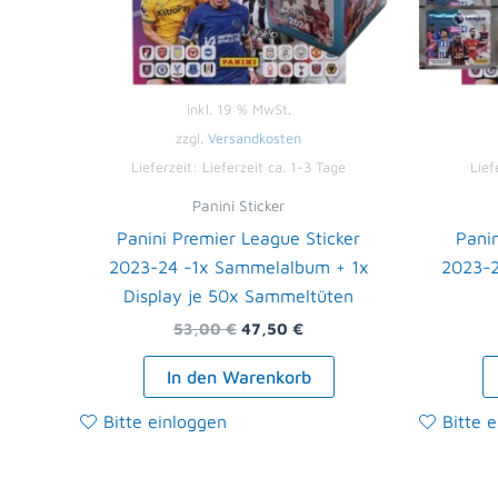
inkl. 19 % MwSt.
zzgl.
Versandkosten
Lieferzeit:
Lieferzeit ca. 1-3 Tage
Lief
Panini Sticker
Panini Premier League Sticker
Panin
2023-24 -1x Sammelalbum + 1x
2023-2
Display je 50x Sammeltüten
53,00
€
47,50
€
In den Warenkorb
Bitte einloggen
Bitte 