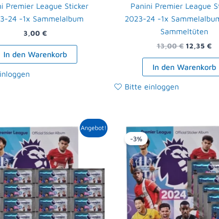
i Premier League Sticker
Panini Premier League S
3-24 -1x Sammelalbum
2023-24 -1x Sammelalbu
Sammeltüten
3,00
€
13,00
€
12,35
€
In den Warenkorb
In den Warenkorb
einloggen
Bitte einloggen
Ursprünglicher
Aktueller
Ursprüngl
Akt
Angebot!
Preis
Preis
Preis
Pre
-3%
war:
ist:
war:
ist:
23,00 €
21,49 €.
8,00 €
7,7