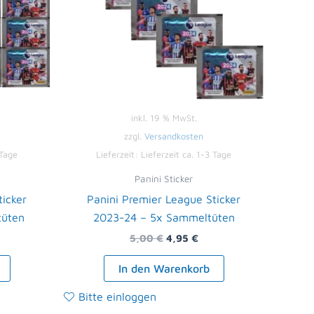
inkl. 19 % MwSt.
zzgl.
Versandkosten
 Tage
Lieferzeit:
Lieferzeit ca. 1-3 Tage
Panini Sticker
ticker
Panini Premier League Sticker
tüten
2023-24 – 5x Sammeltüten
5,00
€
4,95
€
In den Warenkorb
Bitte einloggen