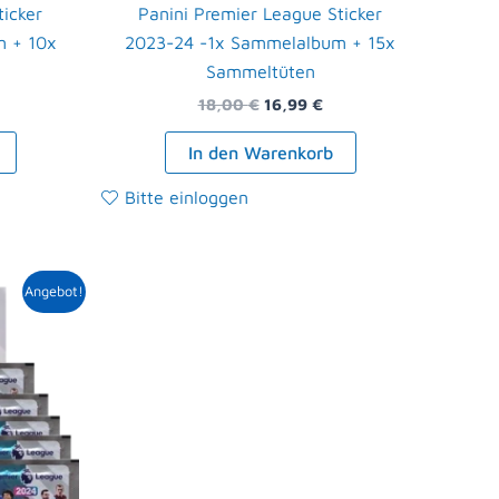
ticker
Panini Premier League Sticker
m + 10x
2023-24 -1x Sammelalbum + 15x
Sammeltüten
18,00
€
16,99
€
In den Warenkorb
Bitte einloggen
icher
ueller
Angebot!
is
9 €.