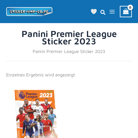
Zum
Inhalt
springen
Panini Premier League
Sticker 2023
Panini Premier League Sticker 2023
Einzelnes Ergebnis wird angezeigt