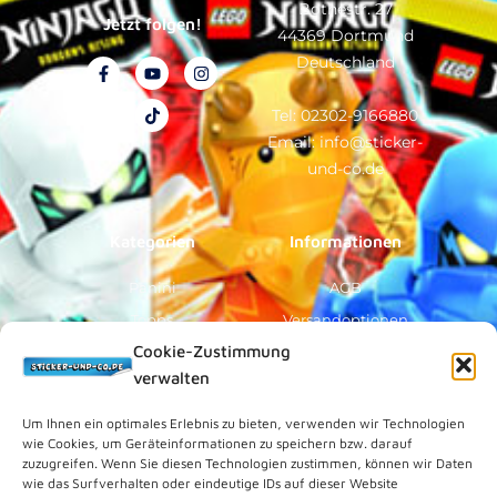
Bothestr. 27
Jetzt folgen!
44369 Dortmund
Deutschland
F
Y
T
I
a
o
i
n
c
u
k
s
e
t
t
t
Tel: 02302-9166880
b
u
o
a
Email: info@sticker-
o
b
k
g
o
e
r
und-co.de
k
a
-
m
f
Kategorien
Informationen
Panini
AGB
Topps
Versandoptionen
Cookie-Zustimmung
Blue Ocean
Zahlungsoptionen
verwalten
Sammelfiguren
Widerruf/Formular
Vorverkauf
Über Uns
Um Ihnen ein optimales Erlebnis zu bieten, verwenden wir Technologien
wie Cookies, um Geräteinformationen zu speichern bzw. darauf
Rechtliches
zuzugreifen. Wenn Sie diesen Technologien zustimmen, können wir Daten
wie das Surfverhalten oder eindeutige IDs auf dieser Website